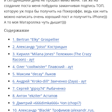
и сегодняшний день не прошел мимо меня. Так же на
создание поста меня побудила заманчивая подпись ТОП,
которую уж пора бы получить на Покероффе, ведь как нить
можно написать очень хороший пост и получитть iPhone)))
А то моя Матароллка чуть дышит))))
Содержание
1. Bertran "Elky" Grospellier
2. Александр "joiso" Кострицын
3. Кирилл "Milana Jones" Тележкин (The Crazy
Racoon) - аут
4. Олег "cooltwister" Плавский - аут
5. Максим "decay" Лыков
6. Андрей "Kroko-dill" Заиченко (Zaya) - аут
7. Сергей "gipsy74" Рыбаченко
8. Антон "ekziter" Астапов
9. Дмитрий «666dimka666» Чоп (chopi7)
10. Александр "Blackk" Трофимов (alexandr_rus,