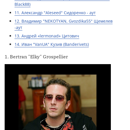
Black88)
11. Александр "Aleseed" Сидоренко - аут
12. Владимир "NEKOTYAN, Gvozdika55" Щемелев
-аут
13. Андрей «lermonad» Цитович
14. Иван "VanUA" Кузив (Banderivets)
1. Bertran "Elky" Grospellier