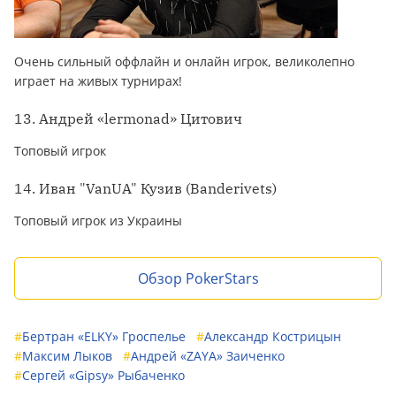
Очень сильный оффлайн и онлайн игрок, великолепно
играет на живых турнирах!
13. Андрей «lermonad» Цитович
Топовый игрок
14. Иван "VanUA" Кузив (Banderivets)
Топовый игрок из Украины
Обзор PokerStars
#
Бертран «ELKY» Гроспелье
#
Александр Кострицын
#
Максим Лыков
#
Андрей «ZAYA» Заиченко
#
Сергей «Gipsy» Рыбаченко