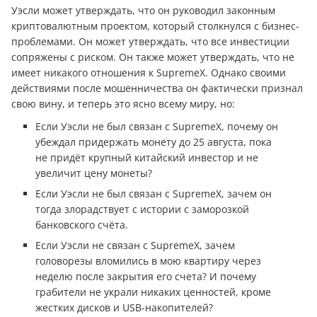
Уэсли может утверждать, что он руководил законным
криптовалютным проектом, который столкнулся с бизнес-
проблемами. Он может утверждать, что все инвестиции
сопряжены с риском. Он также может утверждать, что не
имеет никакого отношения к SupremeX. Однако своими
действиями после мошенничества он фактически признал
свою вину, и теперь это ясно всему миру, но:
Если Уэсли не был связан с SupremeX, почему он
убеждал придержать монету до 25 августа, пока
не придёт крупный китайский инвестор и не
увеличит цену монеты?
Если Уэсли не был связан с SupremeX, зачем он
тогда злорадствует с истории с заморозкой
банковского счёта.
Если Уэсли не связан с SupremeX, зачем
головорезы вломились в мою квартиру через
неделю после закрытия его счета? И почему
грабители не украли никаких ценностей, кроме
жестких дисков и USB-накопителей?