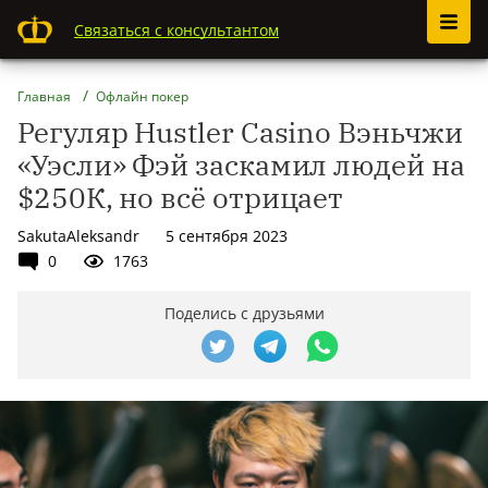
Связаться с консультантом
Главная
Офлайн покер
Регуляр Hustler Casino Вэньчжи
«Уэсли» Фэй заскамил людей на
$250К, но всё отрицает
SakutaAleksandr
5 сентября 2023
0
1763
Поделись с друзьями