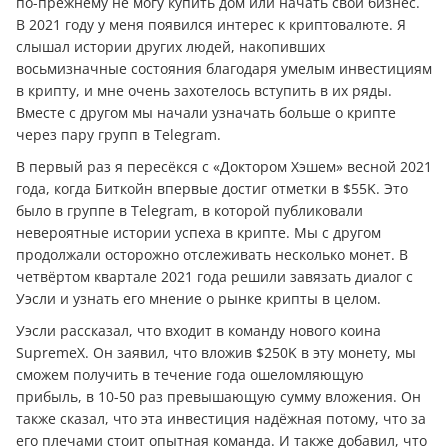
по-прежнему не могу купить дом или начать свой бизнес.
В 2021 году у меня появился интерес к криптовалюте. Я
слышал истории других людей, накопивших
восьмизначные состояния благодаря умелым инвестициям
в крипту, и мне очень захотелось вступить в их ряды.
Вместе с другом мы начали узначать больше о крипте
через пару групп в Telegram.
В первый раз я пересёкся с «Доктором Хэшем» весной 2021
года, когда Биткойн впервые достиг отметки в $55K. Это
было в группе в Telegram, в которой публиковали
невероятные истории успеха в крипте. Мы с другом
продолжали осторожно отслеживать несколько монет. В
четвёртом квартале 2021 года решили завязать диалог с
Уэсли и узнать его мнение о рынке крипты в целом.
Уэсли рассказал, что входит в команду нового коина
SupremeX. Он заявил, что вложив $250K в эту монету, мы
сможем получить в течение года ошеломляющую
прибыль, в 10-50 раз превышающую сумму вложения. Он
также сказал, что эта инвестиция надёжная потому, что за
его плечами стоит опытная команда. И также добавил, что