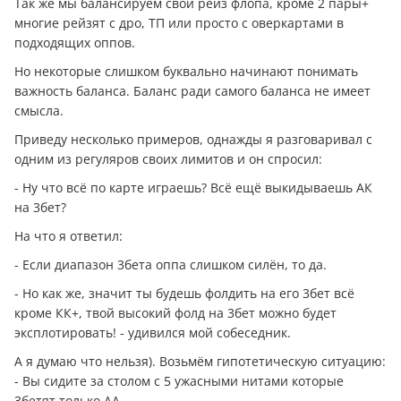
Так же мы балансируем свой рейз флопа, кроме 2 пары+
многие рейзят с дро, ТП или просто с оверкартами в
подходящих оппов.
Но некоторые слишком буквально начинают понимать
важность баланса. Баланс ради самого баланса не имеет
смысла.
Приведу несколько примеров, однажды я разговаривал с
одним из регуляров своих лимитов и он спросил:
- Ну что всё по карте играешь? Всё ещё выкидываешь АК
на 3бет?
На что я ответил:
- Если диапазон 3бета оппа слишком силён, то да.
- Но как же, значит ты будешь фолдить на его 3бет всё
кроме КК+, твой высокий фолд на 3бет можно будет
эксплотировать! - удивился мой собеседник.
А я думаю что нельзя). Возьмём гипотетическую ситуацию:
- Вы сидите за столом с 5 ужасными нитами которые
3бетят только АА.