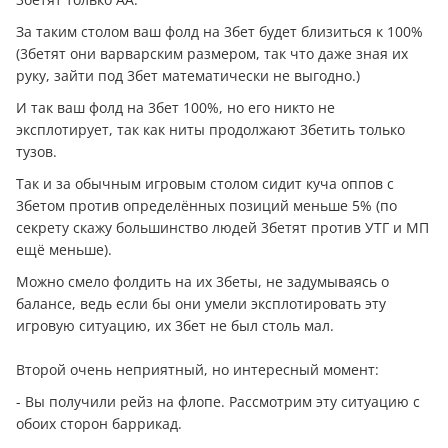
За таким столом ваш фолд на 3бет будет близиться к 100%
(3бетят они варварским размером, так что даже зная их
руку, зайти под 3бет математически не выгодно.)
И так ваш фолд на 3бет 100%, но его никто не
эксплотирует, так как ниты продолжают 3бетить только
тузов.
Так и за обычным игровым столом сидит куча оппов с
3бетом против определённых позиций меньше 5% (по
секрету скажу большинство людей 3бетят против УТГ и МП
ещё меньше).
Можно смело фолдить на их 3беты, не задумываясь о
балансе, ведь если бы они умели эксплотировать эту
игровую ситуацию, их 3бет не был столь мал.
Второй очень неприятный, но интересный момент:
- Вы получили рейз на флопе. Рассмотрим эту ситуацию с
обоих сторон баррикад.