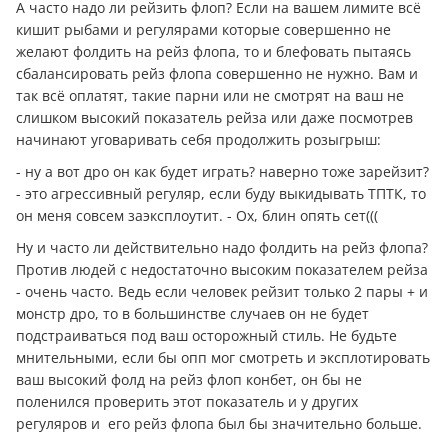
А часто надо ли рейзить флоп? Если на вашем лимите всё
кишит рыбами и регулярами которые совершенно не
желают фолдить на рейз флопа, то и блефовать пытаясь
сбалансировать рейз флопа совершенно не нужно. Вам и
так всё оплатят, такие парни или не смотрят на ваш не
слишком высокий показатель рейза или даже посмотрев
начинают уговаривать себя продолжить розыгрыш:
- ну а вот дро он как будет играть? наверно тоже зарейзит?
- это агрессивный регуляр, если буду выкидывать ТПТК, то
он меня совсем заэксплоутит. - Ох, блин опять сет(((
Ну и часто ли действительно надо фолдить на рейз флопа?
Против людей с недостаточно высоким показателем рейза
- очень часто. Ведь если человек рейзит только 2 пары + и
монстр дро, то в большинстве случаев он не будет
подстраиваться под ваш осторожный стиль. Не будьте
мнительными, если бы опп мог смотреть и эксплотировать
ваш высокий фолд на рейз флоп конбет, он бы не
поленился проверить этот показатель и у других
регуляров и его рейз флопа был бы значительно больше.