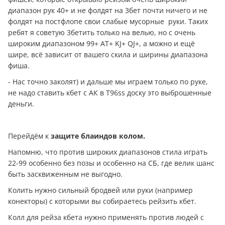
диапазон рук 40+ и не фолдят на 3бет почти ничего и не
фолдят на постфлопе свои слабые мусорные руки. Таких
ребят я советую 3бетить только на велью, но с очень
широким диапазоном 99+ AT+ KJ+ QJ+, а можно и ещё
шире, всё зависит от вашего скила и ширины диапазона
фиша.
- Нас точно заколят) и дальше мы играем только по руке,
не надо ставить кбет с АК в Т96ss доску это выброшенные
дeньги.
Перейдём к
защите блаиндов колом.
Напомню, что против широких диапазонов стила играть
22-99 особенно без позы и особенно на СБ, где велик шанс
быть засквиженным не выгодно.
Колить нужно сильный бродвей или руки (например
конекторы) с которыми вы собираетесь рейзить кбет.
Колл для рейза кбета нужно применять против людей с