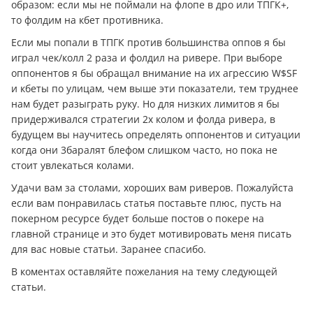
образом: если мы не поймали на флопе в дро или ТПГК+,
то фолдим на кбет противника.
Если мы попали в ТПГК против большинства оппов я бы
играл чек/колл 2 раза и фолдил на ривере. При выборе
оппонентов я бы обращал внимание на их агрессию W$SF
и кбеты по улицам, чем выше эти показатели, тем труднее
нам будет разыграть руку. Но для низких лимитов я бы
придерживался стратегии 2х колом и фолда ривера, в
будущем вы научитесь определять оппонентов и ситуации
когда они 3баралят блефом слишком часто, но пока не
стоит увлекаться колами.
Удачи вам за столами, хороших вам риверов. Пожалуйста
если вам понравилась статья поставьте плюс, пусть на
покерном ресурсе будет больше постов о покере на
главной странице и это будет мотивировать меня писать
для вас новые статьи. Заранее спасибо.
В коментах оставляйте пожелания на тему следующей
статьи.