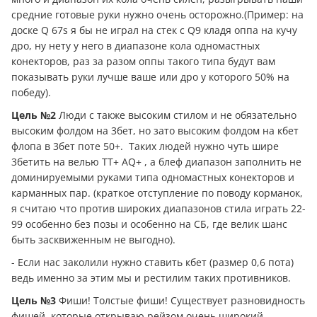
средние готовые руки нужно очень осторожно.(Пример: на
доске Q 67s я бы не играл на стек с Q9 кладя оппа на кучу
дро, ну нету у него в диапазоне кола одномастных
конекторов, раз за разом оппы такого типа будут вам
показывать руки лучше ваше или дро у которого 50% на
победу).
Цель №2
Люди с также высоким стилом и не обязательно
высоким фолдом на 3бет, но зато высоким фолдом на кбет
флопа в 3бет поте 50+. Таких людей нужно чуть шире
3бетить на велью ТТ+ AQ+ , а блеф диапазон заполнить не
доминируемыми руками типа одномастных конекторов и
карманных пар. (краткое отступление по поводу корманок,
я считаю что против широких диапазонов стила играть 22-
99 особенно без позы и особенно на СБ, где велик шанс
быть засквиженным не выгодно).
- Если нас заколили нужно ставить кбет (размер 0,6 пота)
ведь именно за этим мы и рестилим таких противников.
Цель №3
Фиши! Толстые фиши! Существует разновидность
фишей, которые открываю рейзом очень широкий