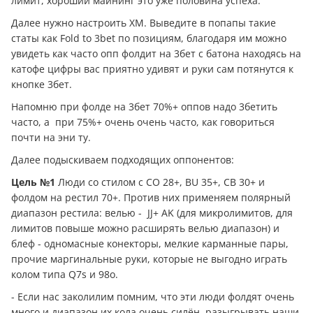
лимит, хороший майнинг это уже половина успеха.
Далее нужно настроить ХМ. Выведите в попапы такие
статы как Fold to 3bet по позициям, благодаря им можно
увидеть как часто опп фолдит на 3бет с батона находясь на
катофе цифры вас приятно удивят и руки сам потянутся к
кнопке 3бет.
Напомню при фолде на 3бет 70%+ оппов надо 3бетить
часто, а при 75%+ очень очень часто, как говориться
почти на эни ту.
Далее подыскиваем подходящих оппонентов:
Цель №1
Люди со стилом с CO 28+, BU 35+, CB 30+ и
фолдом на рестил 70+. Против них применяем полярный
диапазон рестила: велью - JJ+ AK (для микролимитов, для
лимитов повыше можно расширять велью диапазон) и
блеф - одномасные конекторы, мелкие карманные пары,
прочие маргинальные руки, которые не выгодно играть
колом типа Q7s и 98о.
- Если нас заколилим помним, что эти люди фолдят очень
много и диапазон их кола очень силён, разыгрывать наши