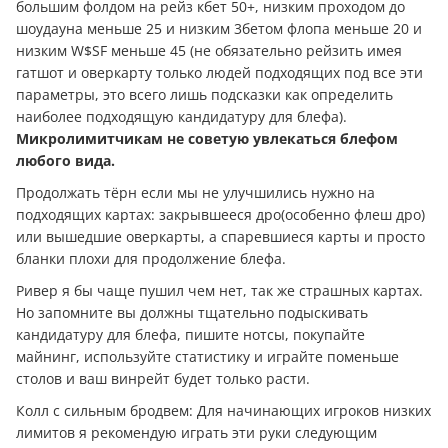
большим фолдом на рейз кбет 50+, низким проходом до
шоудауна меньше 25 и низким 3бетом флопа меньше 20 и
низким W$SF меньше 45 (не обязательно рейзить имея
гатшот и оверкарту только людей подходящих под все эти
параметры, это всего лишь подсказки как определить
наиболее подходящую кандидатуру для блефа).
Микролимитчикам не советую увлекаться блефом
любого вида.
Продолжать тёрн если мы не улучшились нужно на
подходящих картах: закрывшееся дро(особенно флеш дро)
или вышедшие оверкарты, а спаревшиеся карты и просто
бланки плохи для продолжение блефа.
Ривер я бы чаще пушил чем нет, так же страшных картах.
Но запомните вы должны тщательно подыскивать
кандидатуру для блефа, пишите нотсы, покупайте
майнинг, используйте статистику и играйте поменьше
столов и ваш винрейт будет только расти.
Колл с сильным бродвем: Для начинающих игроков низких
лимитов я рекомендую играть эти руки следующим