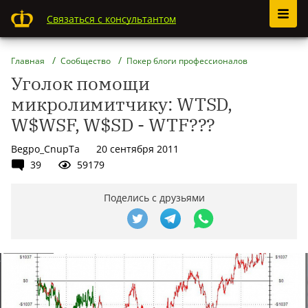
Связаться с консультантом
Главная
Сообщество
Покер блоги профессионалов
Уголок помощи
микролимитчику: WTSD,
W$WSF, W$SD - WTF???
Begpo_CnupTa
20 сентября 2011
39
59179
Поделись с друзьями