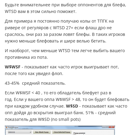
Будьте внимательнее при выборе оппонентов для блефа,
WTSD вам в этом сильно поможет.
Для примера я постоянно получаю колы от ТПГК на
ривере от регуляров с WTSD 27+ если флаш дро не
сраслось, они раз за разом ловят блефы. В таких игроков
нужно меньше блефовать и шире велью бетить.
И наоборот, чем меньше WTSD тем легче выбить вашего
противника из пота.
W$WSF
- показывает как часто игрок выигрывает пот,
после того как увидел флоп.
43-45% средний показатель.
Если W$WSF < 40 , то его обладатель блефует раз в
год. Если у вашего оппа W$WSF > 48, то он будет блефовать
при каждом удобном случае.
W$SD
- показывает как часто
опп дойдя до вскрытия выиграл банк. 51% - средний
показатель для W$SD (no small pots)