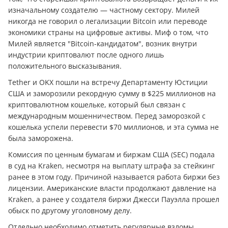
изначальному создателю — частному сектору. Милей
никогда не говорил о легализации Bitcoin или переводе
экономики страны на цифровые активы. Миф о том, что
Милей является "Bitcoin-кандидатом", возник внутри
индустрии криптовалют после одного лишь
положительного высказывания.
Tether и OKX пошли на встречу Департаменту Юстиции
США и заморозили рекордную сумму в $225 миллионов на
криптовалютном кошельке, который был связан с
международным мошенничеством. Перед заморозкой с
кошелька успели перевести $70 миллионов, и эта сумма не
была заморожена.
Комиссия по ценным бумагам и биржам США (SEC) подала
в суд на Kraken, несмотря на выплату штрафа за стейкинг
ранее в этом году. Причиной называется работа биржи без
лицензии. Американские власти продолжают давление на
Kraken, а ранее у создателя биржи Джесси Пауэлла прошел
обыск по другому уголовному делу.
Отдельно необходимо отметить регулярные взломы