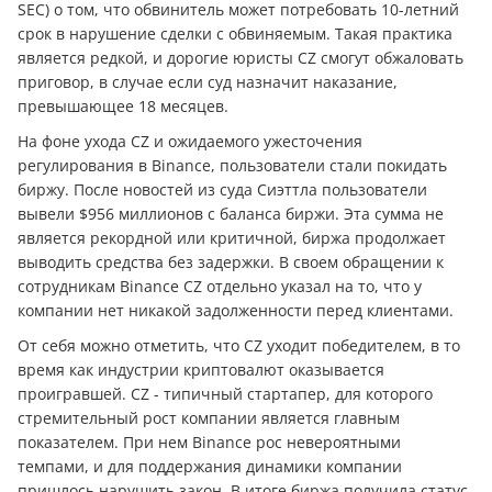
SEC) о том, что обвинитель может потребовать 10-летний
срок в нарушение сделки с обвиняемым. Такая практика
является редкой, и дорогие юристы CZ смогут обжаловать
приговор, в случае если суд назначит наказание,
превышающее 18 месяцев.
На фоне ухода CZ и ожидаемого ужесточения
регулирования в Binance, пользователи стали покидать
биржу. После новостей из суда Сиэттла пользователи
вывели $956 миллионов с баланса биржи. Эта сумма не
является рекордной или критичной, биржа продолжает
выводить средства без задержки. В своем обращении к
сотрудникам Binance CZ отдельно указал на то, что у
компании нет никакой задолженности перед клиентами.
От себя можно отметить, что CZ уходит победителем, в то
время как индустрии криптовалют оказывается
проигравшей. CZ - типичный стартапер, для которого
стремительный рост компании является главным
показателем. При нем Binance рос невероятными
темпами, и для поддержания динамики компании
пришлось нарушить закон. В итоге биржа получила статус