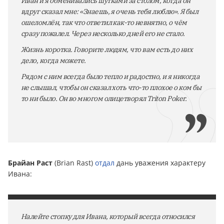
Иван и я обменивались шутками за столом, когда он
вдруг сказал мне: «Знаешь, я очень тебя люблю». Я был
ошеломлён, так что ответил как-то невнятно, о чём
сразу пожалел. Через несколько дней его не стало.
Жизнь коротка. Говорите людям, что вам есть до них
дело, когда можете.
Рядом с ним всегда было тепло и радостно, и я никогда
не слышал, чтобы он сказал хоть что-то плохое о ком бы
то ни было. Он во многом олицетворял Triton Poker.
Брайан Раст
(Brian Rast)
отдал
дань уважения характеру
Ивана:
Налейте стопку для Ивана, который всегда относился