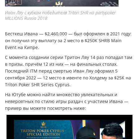
Иван Ляу с кубком победителя Triton SHR на partypoker
MILLIONS Russia 2018
Бесткеш Ивана — $2,460,000 — был оформлен в 2021 году:
он получил эту выплату за 2 место в $250K SHRB Main
Event на Кипре.
С момента создании серии Тритон Ляу 14 раз попадал там
в призы, причём 12 из них — на финальных столах.
Последний ITM перед смертью Иван Ляу оформил 5
сентября 2022 — 12 место в ивенте по Холдему за $25K на
Triton Poker SHR Series Cyprus.
На Ютубе можно найти множество увлекательных и
невероятных по стилю игры раздач с участием Ивана —
пример вы можете посмотреть ниже: