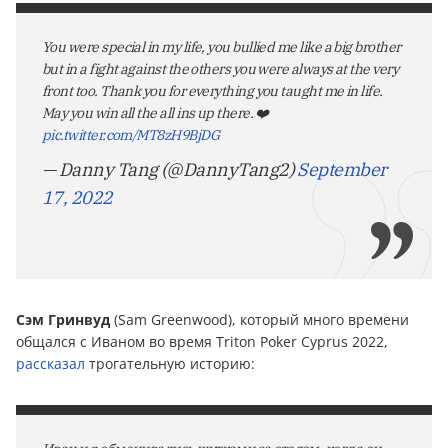
You were special in my life, you bullied me like a big brother
but in a fight against the others you were always at the very
front too. Thank you for everything you taught me in life.
May you win all the all ins up there. ❤️
pic.twitter.com/MT8zH9BjDG
— Danny Tang (@DannyTang2)
September
17, 2022
Сэм Гринвуд
(Sam Greenwood), который много времени
общался с Иваном во время Triton Poker Cyprus 2022,
рассказал
трогательную историю: