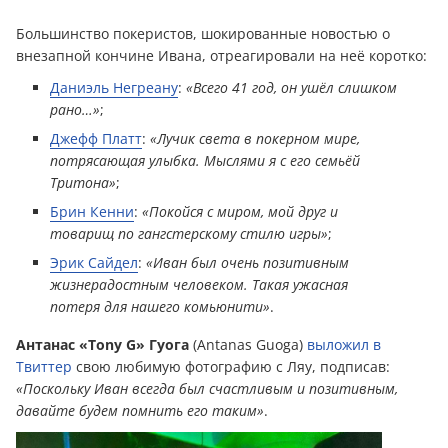
Большинство покеристов, шокированные новостью о
внезапной кончине Ивана, отреагировали на неё коротко:
Даниэль Негреану
:
«Всего 41 год, он ушёл слишком
рано…»
;
Джефф Платт
:
«Лучик света в покерном мире,
потрясающая улыбка. Мыслями я с его семьёй
Тритона»
;
Брин Кенни
:
«Покойся с миром, мой друг и
товарищ по гангстерскому стилю игры»
;
Эрик Сайдел
:
«Иван был очень позитивным
жизнерадостным человеком. Такая ужасная
потеря для нашего комьюнити»
.
Антанас «Tony G» Гуога
(Antanas Guoga)
выложил в
Твиттер
свою любимую фотографию с Ляу, подписав:
«Поскольку Иван всегда был счастливым и позитивным,
давайте будем помнить его таким»
.