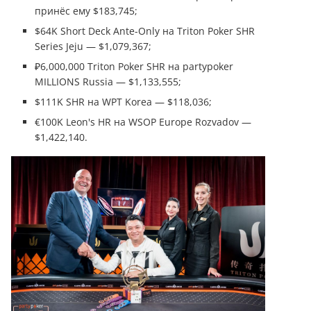
принёс ему $183,745;
$64K Short Deck Ante-Only на Triton Poker SHR
Series Jeju — $1,079,367;
₽6,000,000 Triton Poker SHR на partypoker
MILLIONS Russia — $1,133,555;
$111K SHR на WPT Korea — $118,036;
€100K Leon's HR на WSOP Europe Rozvadov —
$1,422,140.