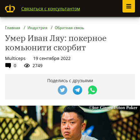
Связаться с консультантом
Главная
Индустрия
Обратная связь
Умер Иван Ляу: покерное
комьюнити скорбит
Multiceps
19 сентября 2022
0
2749
Поделись с друзьями