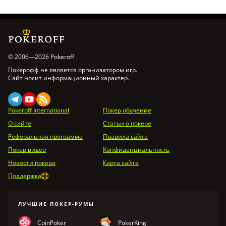
© 2006—2026 Pokeroff
Покерофф не является организатором игр.
Сайт носит информационный характер.
Pokeroff International
Покер обучение
О сайте
Статьи о покере
Реферальная программа
Правила сайта
Покер видео
Конфиденциальность
Новости покера
Карта сайта
Поддержка
ЛУЧШИЕ ПОКЕР-РУМЫ
CoinPoker
PokerKing