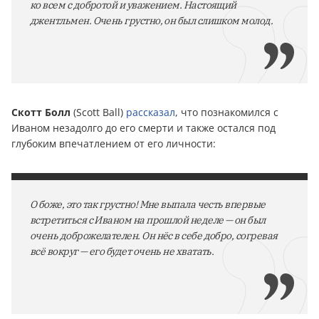
ко всем с добротой и уважением. Настоящий
джентльмен. Очень грустно, он был слишком молод.
Скотт Болл
(Scott Ball)
рассказал
, что познакомился с
Иваном незадолго до его смерти и также остался под
глубоким впечатлением от его личности:
О боже, это так грустно! Мне выпала честь впервые
встретиться с Иваном на прошлой неделе — он был
очень доброжелателен. Он нёс в себе добро, согревая
всё вокруг — его будет очень не хватать.