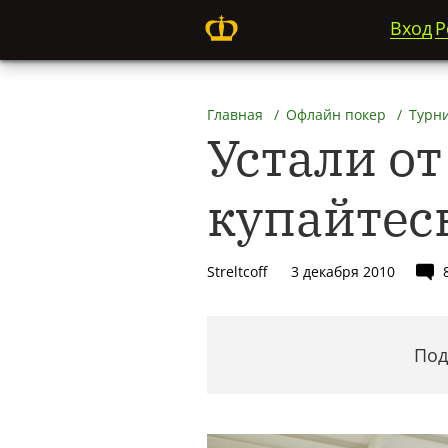
Вход
Р
Главная
Офлайн покер
Турн
Устали от
купайтесь
Streltcoff
3 декабря 2010
Под