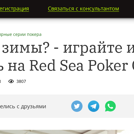
егистрация
Связаться с консультантом
ирные серии покера
 зимы? - играйте 
 на Red Sea Poker
8
3807
елись с друзьями