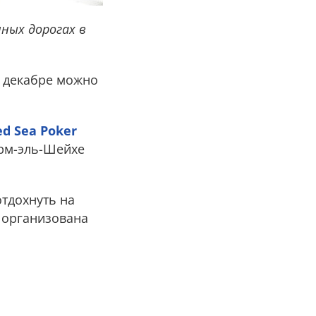
ных дорогах в
 в декабре можно
ed Sea Poker
арм-эль-Шейхе
отдохнуть на
 организована