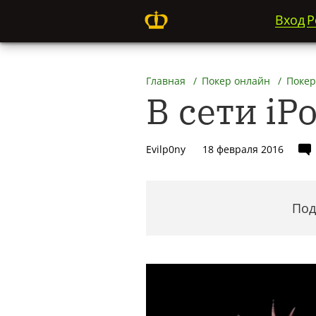
Вход
Р
Главная
Покер онлайн
Покер
В сети iP
Evilp0ny
18 февраля 2016
Под