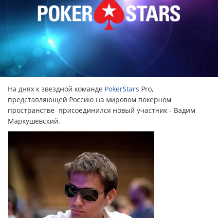
На днях к звездной команде
PokerStars
Pro,
представляющей Россию на мировом покерном
пространстве присоединился новый участник - Вадим
Маркушевский.