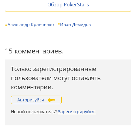
Обзор PokerStars
#
Александр Кравченко
#
Иван Демидов
15 комментариев.
Только зарегистрированные
пользователи могут оставлять
комментарии.
Авторизуйся
Новый пользователь?
Зарегистрируйся!