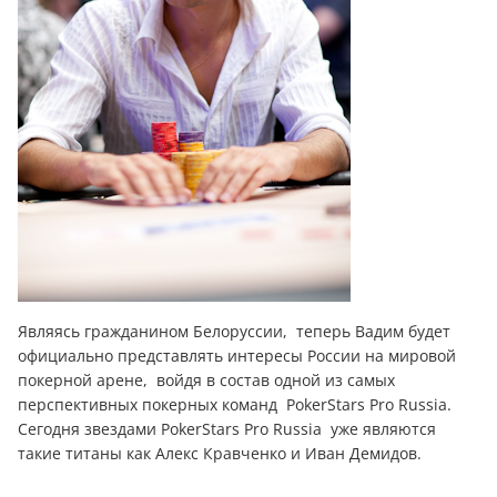
Являясь гражданином Белоруссии, теперь Вадим будет
официально представлять интересы России на мировой
покерной арене, войдя в состав одной из самых
перспективных покерных команд PokerStars Pro Russia.
Сегодня звездами PokerStars Pro Russia уже являются
такие титаны как Алекс Кравченко и Иван Демидов.