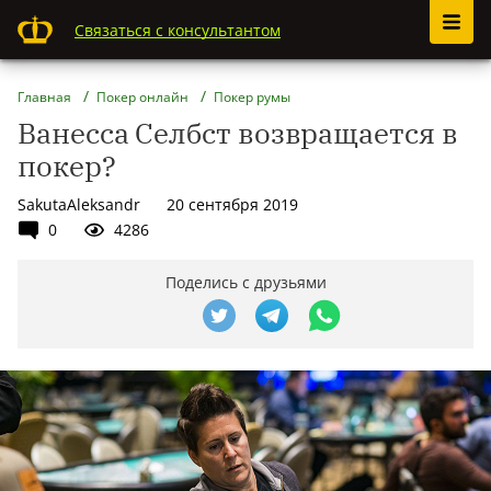
Связаться с консультантом
Главная
Покер онлайн
Покер румы
Ванесса Селбст возвращается в
покер?
SakutaAleksandr
20 сентября 2019
0
4286
Поделись с друзьями