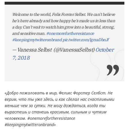
Welcome to the world, Felix Forster Selbst. We can’t believe
he’s here already and how happy he’s made us in less than
a day. Can’t wait to watch him grow into a beautiful, strong,
and sensitive man.
#onemorefortheresistance
#keepingmytwitteronbrand
pic.twitter.com/lgrzaDbnJf
— Vanessa Selbst ️‍ (@VanessaSelbst)
October
7, 2018
«Добро пожаловать в мир, Феликс Форстер Селбст. Не
верим, что ты уже здесь, и как сделал нас счастливыми
меньше чем за сутки. Не могу дождаться, когда ты
вырастешь и станешь красивым, сильным и чутким
человеком. #onemorefortheresistance
#keepingmytwitteronbrand»