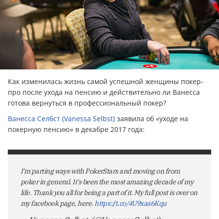
Как изменилась жизнь самой успешной женщины покер-
про после ухода на пенсию и действительно ли Ванесса
готова вернуться в профессиональный покер?
Ванесса Селбст (Vanessa Selbst)
заявила об «уходе на
покерную пенсию» в декабре 2017 года:
I'm parting ways with PokerStars and moving on from
poker in general. It's been the most amazing decade of my
life. Thank you all for being a part of it. My full post is over on
my facebook page, here.
https://t.co/4U9xas6Kqu