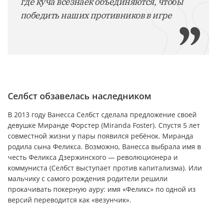
где куча всезнаек объединяются, чтобы
победить наших противников в игре
Селбст обзавелась наследником
В 2013 году Ванесса Селбст сделала предложение своей
девушке Миранде Форстер (Miranda Foster). Спустя 5 лет
совместной жизни у пары появился ребёнок. Миранда
родила сына Феликса. Возможно, Ванесса выбрала имя в
честь Феликса Дзержинского — революционера и
коммуниста (Селбст выступает против капитализма). Или
мальчику с самого рождения родители решили
прокачивать покерную ауру: имя «Феликс» по одной из
версий пepевoдится как «везунчик».