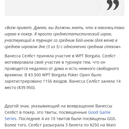
«Всем привет. Думаю, вы должны знать, что я наконец-таки
играю в покер. Я просто среднестатистический игрок,
участвующий в турнире со средним бай-ином (для меня) в
среднем игровом дне (3 из 5) с однозначно средним стеком».
Ванесса Селбст приняла участие в WPT Borgata. Селбст
мотивировала своё участие в турнире тем, что он
проводится недалеко от дома и есть немного свободного
времени. В $3.500 WPT Borgata Poker Open было
зарегистрировано 1156 входов. Ванесса Селбст заняла 14
место ($39.950).
Другой знак, указывающий на возвращение Ванессы
Селбст в покер, это твиты, посвященные
Good Game
Series
. Последние 4 из 10 твитов были посвящены GGS.
Более того, Селбст разыграла 3 билета по $250 на Main