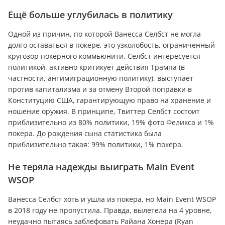
Ещё больше углубилась в политику
Одной из причин, по которой Ванесса Селбст не могла
долго оставаться в покере, это узколобость, ограниченный
кругозор покерного коммьюнити. Селбст интересуется
политикой, активно критикует действия Трампа (в
частности, антимиграционную политику), выступает
против капитализма и за отмену Второй поправки в
Конституцию США, гарантирующую право на хранение и
ношение оружия. В принципе, Твиттер Селбст состоит
приблизительно из 80% политики, 19% фото Феликса и 1%
покера. До рождения сына статистика была
приблизительно такая: 99% политики, 1% покера.
Не теряла надежды выиграть Main Event
WSOP
Ванесса Селбст хоть и ушла из покера, но Main Event WSOP
в 2018 году не пропустила. Правда, вылетела на 4 уровне,
неудачно пытаясь заблефовать Райана Хонера (Ryan