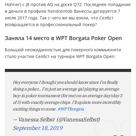
Hohner) с J8 против AQ на доске Q72. Последнее попадание
в дeньги в профиле hendonmob Ванессы датируется 7
июля 2017 года. Так с чего же мы взяли, что Селбст
возвращается в профессиональный покер?
Заняла 14 место в WPT Borgata Poker Open
Большой неожиданностью для покерного коммьюнити
стало участие Селбст на турнире WPT Borgata Open:
Hey everyone I thought you should know since I’m finally
doing a poker... I’m just an average gal playing an average
buy-in poker tournament (for me) on an average day (day 3
of 5) with exactly average chips. I’ll update more incredibly
exciting things to come.
#WPTBorgata
— Vanessa Selbst ️‍ (@VanessaSelbst)
September 18, 2019