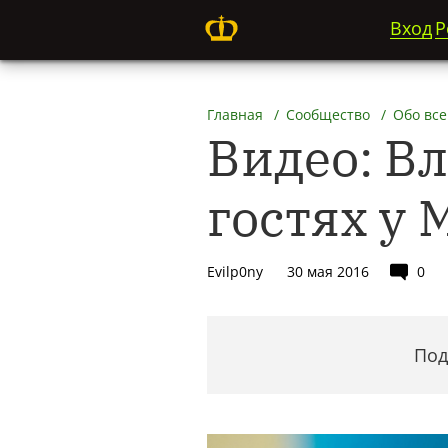
Вход
Р
Главная
Сообщество
Обо все
Видео: В
гостях у
Evilp0ny
30 мая 2016
0
Под