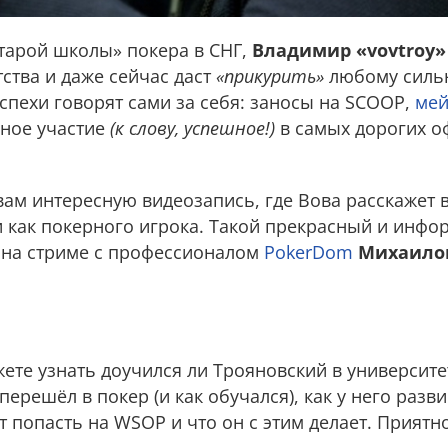
старой школы» покера в СНГ,
Владимир «vovtroy»
тства и даже сейчас даст
«прикурить»
любому силь
спехи говорят сами за себя: заносы на SCOOP,
мей
нное участие
(к слову, успешное!)
в самых дорогих 
ам интересную видеозапись, где Вова расскажет 
и как покерного игрока. Такой прекрасный и инф
о на стриме с профессионалом
PokerDom
Михаилом
ете узнать доучился ли Трояновский в университе
ерешёл в покер (и как обучался), как у него разв
т попасть на WSOP и что он с этим делает. Прият