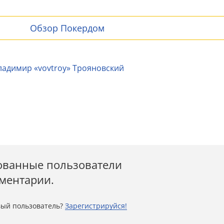
Обзор Покердом
ладимир «vovtroy» Трояновский
ованные пользователи
мментарии.
ый пользователь?
Зарегистрируйся!