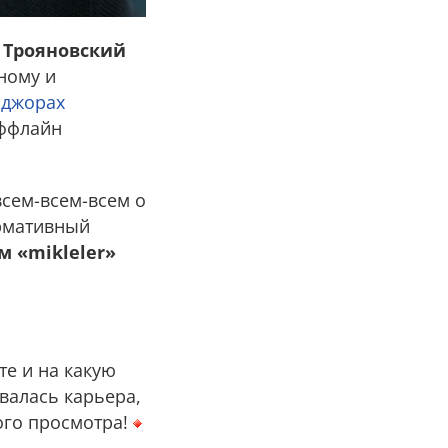
 Трояновский
ному и
джорах
оффлайн
всем-всем-всем о
ормативный
 «mikleler»
те и на какую
ивалась карьера,
ного просмотра!