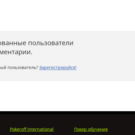
ованные пользователи
мментарии.
ый пользователь?
Зарегистрируйся!
Pokeroff International
Покер обучение