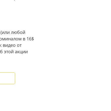
(или любой
номиналом в 16$
к видео от
б этой акции