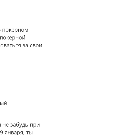
 в покерном
 покерной
оваться за свои
ный
 не забудь при
9 января, ты