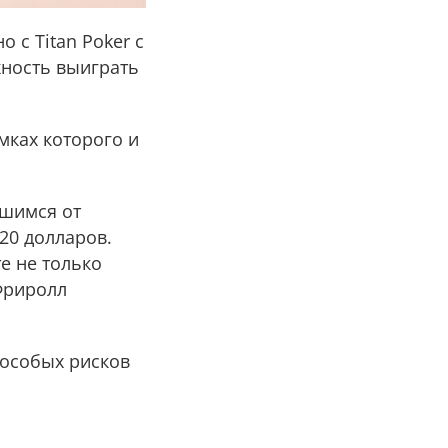
 с Titan Poker с
ность выиграть
мках которого и
вшимся от
20 долларов.
те не только
 Фриролл
 особых рисков