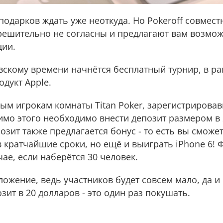
одарков ждать уже неоткуда. Но Pokeroff совместно
ешительно не согласны и предлагают вам возмож
ции.
овскому времени начнётся бесплатный турнир, в ра
одукт Apple.
ым игрокам комнаты Titan Poker, зарегистрирова
мимо этого необходимо внести депозит размером в 
позит также предлагается бонус - то есть вы сможе
 кратчайшие сроки, но ещё и выиграть iPhone 6!
чае, если наберётся 30 человек.
жение, ведь участников будет совсем мало, да и
озит в 20 долларов - это один раз покушать.