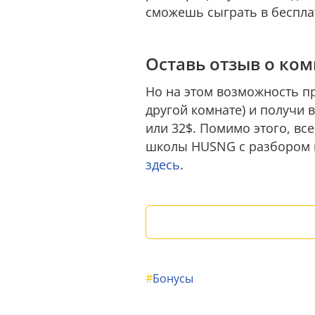
сможешь сыграть в бесплат
Оставь отзыв о ком
Но на этом возможность п
другой комнате) и получи 
или 32$. Помимо этого, все
школы HUSNG с разбором и
здесь
.
#
Бонусы