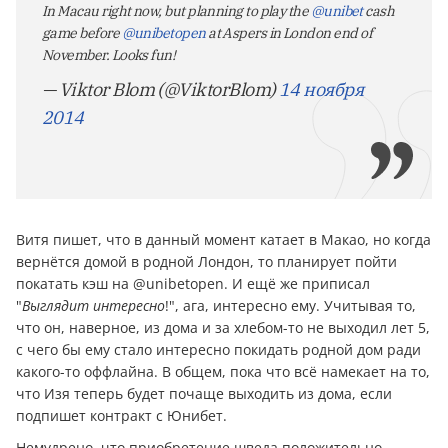
In Macau right now, but planning to play the
@unibet
cash
game before
@unibetopen
at Aspers in London end of
November. Looks fun!
— Viktor Blom (@ViktorBlom)
14 ноября
2014
Витя пишет, что в данный момент катает в Макао, но когда
вернётся домой в родной Лондон, то планирует пойти
покатать кэш на @unibetopen. И ещё же приписал
"
Выглядит интересно
!", ага, интересно ему. Учитывая то,
что он, наверное, из дома и за хлебом-то не выходил лет 5,
с чего бы ему стало интересно покидать родной дом ради
какого-то оффлайна. В общем, пока что всё намекает на то,
что Изя теперь будет почаще выходить из дома, если
подпишет контракт с Юнибет.
Немудрено, что приобретение шведа положительно