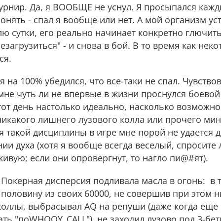
урнир. Да, я ВООБЩЕ не уснул. Я просыпался кажд
понять - спал я вообще или нет. А мой организм ус
плю сутки, его реально начинает конкретно глючит
езагрузиться" - и снова в бой. В то время как не
ся.
я на 100% убедился, что все-таки не спал. Чувствов
мне чуть ли не впервые в жизни проснулся боевой 
от день настолько идеально, насколько возможно:
 никакого лишнего лузового колла или прочего ми
я такой дисциплины в игре мне порой не удается д
и духа (хотя я вообще всегда веселый, спросите 
ивую; если они опровергнут, то нагло пи@#ят).
. Покерная дисперсия подливала масла в огонь: в
 половину из своих 60000, не совершив при этом 
коллы, выбрасывал AQ на репуши (даже когда еще
ать "поWHOOY_CALL"), не заходил лузово под 3-беты