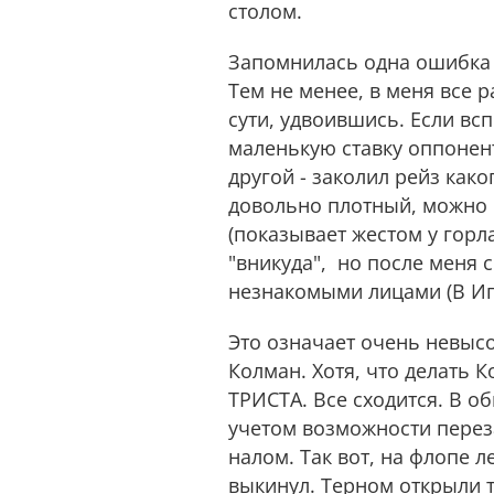
столом.
Запомнилась одна ошибка 
Тем не менее, в меня все р
сути, удвоившись. Если вс
маленькую ставку оппонент
другой - заколил рейз как
довольно плотный, можно с
(показывает жестом у горл
"вникуда", но после меня 
незнакомыми лицами (В Игры
Это означает очень невысо
Колман. Хотя, что делать К
ТРИСТА. Все сходится. В о
учетом возможности переза
налом. Так вот, на флопе л
выкинул. Терном открыли т