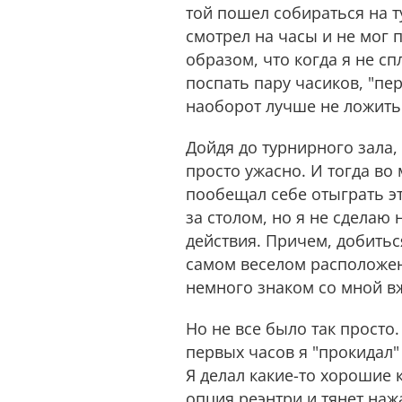
той пошел собираться на т
смотрел на часы и не мог 
образом, что когда я не с
поспать пару часиков, "пер
наоборот лучше не ложить
Дойдя до турнирного зала, 
просто ужасно. И тогда во 
пообещал себе отыграть эт
за столом, но я не сделаю
действия. Причем, добитьс
самом веселом расположени
немного знаком со мной вж
Но не все было так просто
первых часов я "прокидал"
Я делал какие-то хорошие 
опция реэнтри и тянет наж