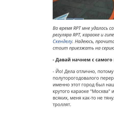
Во время RPT мне удалось с
регуляра RPT, караоке и гип
Скенделу
. Надеюсь, прочит
стоит приезжать на серию
- Давай начнем с самого 
- Йо! Дела отлично, потом
полуторогодовалого переры
именно этот город был на
крутого караоке "Москва" и
всяких, меня как-то не тян
троллят.