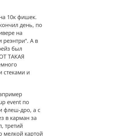
на 10к фишек.
акончил день, по
ивере на
 реэнтри". А в
рейз был
ВОТ ТАКАЯ
немного
и стеками и
например
up event по
и флеш-дро, а с
з в карман за
л, третий
о мелкой картой