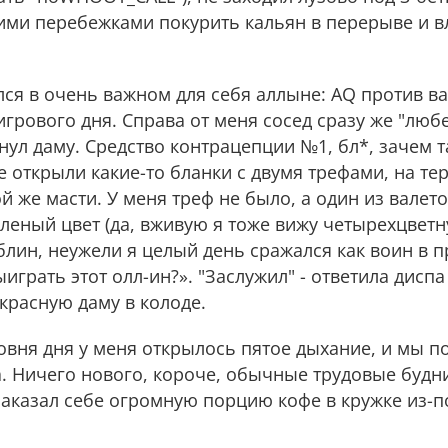
ими перебежками покурить кальян в перерыве и в
лся в очень важном для себя аллыне: AQ против ва
игрового дня. Справа от меня сосед сразу же "люб
ул даму. Средство контрацепции №1, бл*, зачем т
е открыли какие-то бланки с двумя трефами, на те
й же масти. У меня треф не было, а один из валет
леный цвет (да, вживую я тоже вижу четырехцветн
«блин, неужели я целый день сражался как воин в
играть этот олл-ин?». "Заслужил" - ответила дисп
красную даму в колоде.
овня дня у меня открылось пятое дыхание, и мы п
а. Ничего нового, короче, обычные трудовые буд
заказал себе огромную порцию кофе в кружке из-п