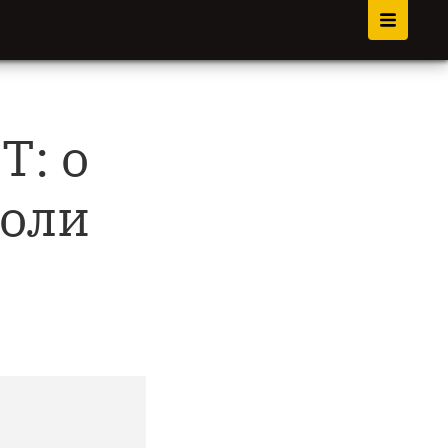
T: о
боли