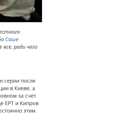
вестного
бо
Саше
 все, ради чего
йн серии после
ии в Киеве, а
овном за счет
де EPT и Кипров
постоянно этим