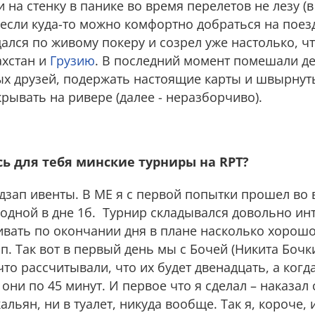
 на стенку в панике во время перелетов не лезу (в
, если куда-то можно комфортно добраться на поезд
дался по живому покеру и созрел уже настолько, чт
ахстан и
Грузию
. В последний момент помешали де
ных друзей, подержать настоящие карты и швырнут
крывать на ривере (далее - неразборчиво).
сь для тебя минские турниры на RPT?
едзап ивенты. В МЕ я с первой попытки прошел во 
одной в дне 1б. Турнир складывался довольно ин
ивать по окончании дня в плане насколько хорошо
п. Так вот в первый день мы с Бочей (Никита Бочк
о рассчитывали, что их будет двенадцать, а когда
и они по 45 минут. И первое что я сделал – наказал
кальян, ни в туалет, никуда вообще. Так я, короче,