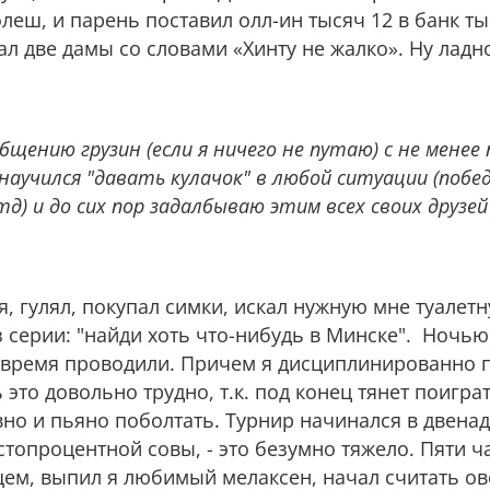
леш, и парень поставил олл-ин тысяч 12 в банк ты
л две дамы со словами «Хинту не жалко». Ну ладно,
общению грузин (если я ничего не путаю) с не мене
научился "давать кулачок" в любой ситуации (побед
д) и до сих пор задалбываю этим всех своих друзей
я, гулял, покупал симки, искал нужную мне туалетн
 серии: "найди хоть что-нибудь в Минске". Ночью
о время проводили. Причем я дисциплинированно п
ь это довольно трудно, т.к. под конец тянет поигра
о и пьяно поболтать. Турнир начинался в двенад
 стопроцентной совы, - это безумно тяжело. Пяти 
щем, выпил я любимый мелаксен, начал считать ове