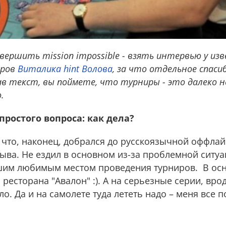
овершить mission impossible - взять интервью у из
еров
Виталика hint Волова
, за что отдельное спаси
ав текст, вы поймете, что турниры - это далеко не
.
простого вопроса: как дела?
у что, наконец, добрался до русскоязычной оффла
ва. Не ездил в основном из-за проблемной ситуац
шим любимым местом проведения турниров. В осн
 ресторана "Авалон" :). А на серьезные серии, вро
уло. Да и на самолете туда лететь надо – меня все 