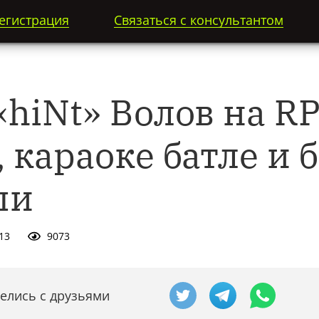
егистрация
Связаться с консультантом
hiNt» Волов на RP
 караоке батле и 
ши
13
9073
елись с друзьями