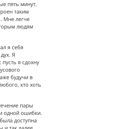
ые пять минут,
троен таким
ь. Мне легче
которым людям
ал я себя
дух. Я
 пусть я сдохну
нусового
аже будучи в
любого, кто хоть
 течение пары
ни одной ошибки.
 была доступна
 и так далее.