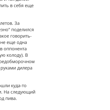
лить в себя еще
летов. За
езно" поделился
акое говорить-
рне еще одна
ов оппонента
ую колоду). В
 предобморочном
а руками дилера
ошли куда-то
ни. На следующий
од пива.