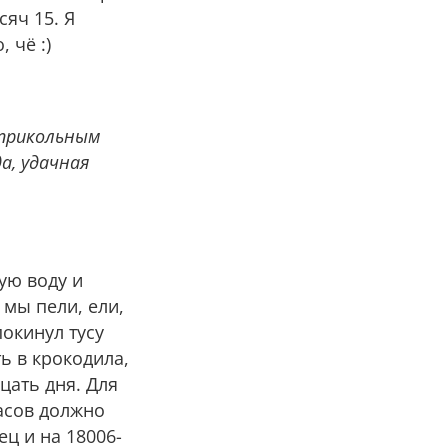
сяч 15. Я
 чё :)
е прикольным
а, удачная
ую воду и
 мы пели, ели,
окинул тусу
ть в крокодила,
цать дня. Для
часов должно
ц и на 18006-