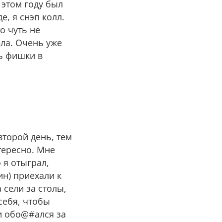
 этом году был
е, я снэп колл.
о чуть не
ла. Очень уже
ь фишки в
второй день, тем
тересно. Мне
 я отыграл,
ин) приехали к
 сели за столы,
 себя, чтобы
 и обо@#ался за