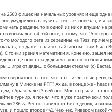
на 2500 фишек на начальных уровнях и еще одна 
авно умудрились вгрузить стек, т.е. повезло, и я з
поминать раздачи, то в одной из них я впушил на р
а в изначально 4-вэй поте, потому что "блокеры и
ого-то молодого рега из середины на T9ss, причем 
казать, он даже спалился сайзингом – там была 
а). С точки зрения математики я, конечно, зашел 
сидело еще полстола дядечек с довольно большим
... играют дяди... с большими стеками (с) Баста).
кую вероятность того, что это – известные реги, 
олману в Минске на РПТ? Ах да, в конце же - heads 
бщем, образовался 3-вей-пот. Мне открыли гатшот 
йти в турнир, я понял, что я уже практически поле
ежали 286ss. Рег поставил контбет в двоих, я вколи
уза, и пошло второе ФД. Чек-чек. Ривером какой-т