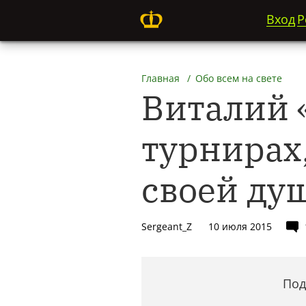
Вход
Р
Главная
Обо всем на свете
Виталий «
турнирах,
своей ду
Sergeant_Z
10 июля 2015
Под