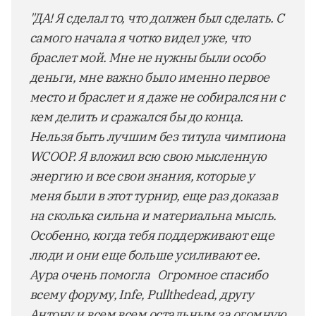
"ДА! Я сделал то, что должен был сделать. С
самого начала я чотко видел уже, что
браслет мой. Мне не нужны были особо
дeньги, мне важно было именно первое
место и браслет и я даже не собирался ни с
кем делить и сражался бы до конца.
Нельзя быть лучшим без титула чимпиона
WCOOP. Я вложил всю свою мысленную
энергию и все свои знания, которые у
меня были в этот турнир, еще раз доказав
на сколька сильна и материальна мысль.
Особенно, когда тебя поддерживают еще
люди и они еще больше усиливают ее.
Аура очень помогла Огромное спасибо
всему форуму, Infe, Pullthedead, другу
Антону и всем всем остальным за огомную