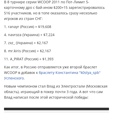
В 8 турнире серии WCOOP 2011 по Пот-Лимит 5-
карточному дро с бай-ином $200+15 зарегистрировалось
516 участников, но в топе оказалось сразу несколько
игроков из стран СНГ:
1. ranayr (Россия) + $19,608
4. navroza (Украина) + $7,224
7. zxz_ (Украина) + $2,167
8. mr.kiris (Россия) + $2,167
11. A_PIRAT (Россия) + $1,393
Как итог, в Россию отправляется уже второй браслет
WCOOP в добавок к
браслету Константина "k0stya_spb"
Успенского
.
Новым чемпионом стал Влад из Электростали (Московская
область), играющий в покер почти 3 года. А вот что сам
Влад написал после этой исторической победы: