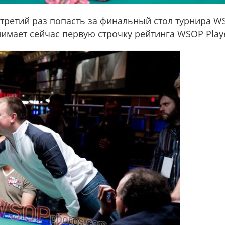
 третий раз попасть за финальный стол турнира W
нимает сейчас первую строчку рейтинга WSOP Player