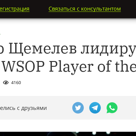
егистрация
Связаться с консультантом
P
 Щемелев лидиру
WSOP Player of the
4160
елись с друзьями