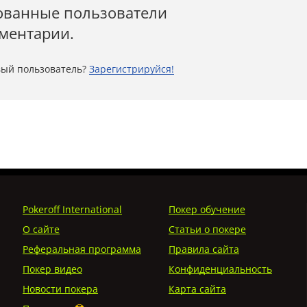
ованные пользователи
мментарии.
ый пользователь?
Зарегистрируйся!
Pokeroff International
Покер обучение
О сайте
Статьи о покере
Реферальная программа
Правила сайта
Покер видео
Конфиденциальность
Новости покера
Карта сайта