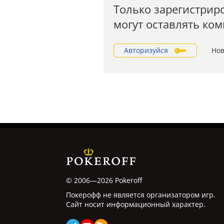
Только зарегистрир
могут оставлять ко
Авторизуйся
Нов
© 2006—2026 Pokeroff
Покерофф не является организатором игр.
Сайт носит информационный характер.