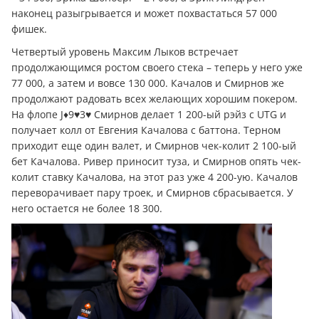
наконец разыгрывается и может похвастаться 57 000
фишек.
Четвертый уровень Максим Лыков встречает
продолжающимся ростом своего стека – теперь у него уже
77 000, а затем и вовсе 130 000. Качалов и Смирнов же
продолжают радовать всех желающих хорошим покером.
На флопе J♦9♥3♥ Смирнов делает 1 200-ый рэйз с UTG и
получает колл от Евгения Качалова с баттона. Терном
приходит еще один валет, и Смирнов чек-колит 2 100-ый
бет Качалова. Ривер приносит туза, и Смирнов опять чек-
колит ставку Качалова, на этот раз уже 4 200-ую. Качалов
переворачивает пару троек, и Смирнов сбрасывается. У
него остается не более 18 300.