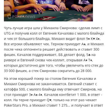
Чуть лучше игра шла у Михаила Смирнова: сделав лимп с
UTG и получив колл от Евгения Качалова с малого блайнда
и чек от большого блайнда, Михаил видит флоп 9♦ K♥ 4♦.
Все игроки объявляют чек. Терном приходит A♠, и Михаил
после чека оппонента решает действовать и ставит 300
фишек. Качалов поддерживает, ББ делает фолд. 5♣ на
ривере и Евгений снова чек-коллит, открывая A♦ T♦,
которых достаточно для того, чтобы увеличить его стек до
33 000 фишек, а стек Смирнова сократить до 28 000.
На этом хороший покер за столом Евгения Качалова и
Михаил Смирнова не заканчивается. Евгений ставит с
катоффа 500, с малого блайнда ему отвечает Смирнов, на
стол приходят 3♦ A♠ 4♦. Качалов контбетит 1 000, в ответ -
колл. На терне приходит Q♥, только на этот раз чекает
PokerStars Pro, а Михаил ставит 1 275... и получает в ответ