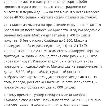
сил и решимости в намерении не повторять фейл
прошлого года и восстановить свою традицию не
вылетать в первый день, – на тот момент у него было уже
более 40 000 фишек и «капитанская» позиция за столом.
Стек Максима Лыкова на протяжении игры прыгал как его
болельщики после заноса им браслета. В одной раздаче с
ранней позиции Максим делает рэйз в 700 фишек и
получает 3-бет с малого блайнда до 2 200. Максим
коллирует, и оба игрока видят видят флоп A♣ T♦ 7♦.
Оппонент ставит 2 200, Максим опять коллирует. Терном
приходит 3♠, малый блайнд ставит еще раз 2 200, Лыков
снова коллирует. Ривером кладут 5♥ и ситуация вновь
повторяется, однако сейчас Максим уже не выдерживает и
делает 5 600-ый ре-рэйз. Испуганный оппонент
выбрасывает карты, стек Дикея вырастает до 40 000. На
этом, правда, рост стека Максима не останавливается, и
позже он распоряжается уже 73 000 фишек.
К этому времени турнир покидает Майкл Мизрахи,
Качалов в своем стеке насчитывает только 28 000, Бономо
– 34 500, Эрика Шонберг – 24 000, а Эрик Линдгрен