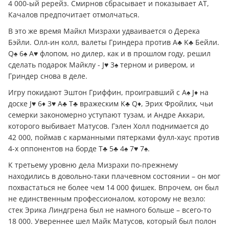
4 000-ый ререйз. Смирнов сбрасывает и показывает AT,
Качалов предпочитает отмолчаться.
В это же время Майкл Мизрахи удваивается о Дерека
Бэйли. Олл-ин колл, валеты Гриндера против A♣ K♣ Бейли.
Q♠ 6♠ A♥ флопом, но дилер, как и в прошлом году, решил
сделать подарок Майклу - J♥ 3♠ терном и ривером, и
Гриндер снова в деле.
Игру покидают Эштон Гриффин, проигравший с A♠ J♦ на
доске J♥ 6♦ 3♥ A♣ T♣ вражеским K♣ Q♦, Эрих Фройлих, чьи
семерки закономерно уступают тузам, и Андре Аккари,
которого выбивает Матусов. Гэлен Холл поднимается до
42 000, поймав с карманными пятерками фулл-хаус против
4-х оппонентов на борде T♣ 5♣ 4♠ 7♥ 7♠.
К третьему уровню дела Мизрахи по-прежнему
находились в довольно-таки плачевном состоянии – он мог
похвастаться не более чем 14 000 фишек. Впрочем, он был
не единственным профессионалом, которому не везло:
стек Эрика Линдгрена был не намного больше – всего-то
18 000. Увереннее шел Майк Матусов, который был полон