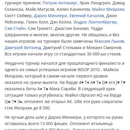
турнире приняли:
Патрик Антониус
, Эрик Линдгрен, Дэвид
Склански, Майк Матусов, Аллен Канингем,
Майкл Мизрахи
,
Скотт Сейвер,
Дарио Миниери
,
Евгений Качалов
, Джон
Рейсенер, Гэлен Холл, Дэн Келли,
Эндрю Лихтенбергер
,
Cэм Стайн
, Сэм Трикетт, Джастин Бономо, Тедди
Шеррингем и многие, многие другие. Не обошлось и без
наших игроков: на турнире были замечены
Максим Лыков
,
Дмитрий Виткинд
, Дмитрий Стельмак и Михаил Смирнов.
Все игроки начали игру со стандартных 30 000-ых стеков.
Неудачно турнир начался для прошлогоднего финалиста и
одного из самых успешных игроков WSOP 2010 - Майкла
Мизрахи, который в самом начале первого уровня
оказался на грани вылета. На борде 4♥ T♦ A♥ T♠ Q♥ его J♥ T♥
оказались биты A♦ T♣ Мака Сораби. В следующей руке
ситуация только усугубилась: Майкл сбросил AQ на борде
Q♣ 7♥ 3♠, оппонент же открыл AK. Обе эти руки сократили
стек Мизрахи до 8 500.
Не лучше дела шли у Дарио Миниери, у которого на руках
оставалось всего 13 000 фишек. Оппонент итальянца
начал игру ставкой в 250 фишек, Дарио сделал ререйз в