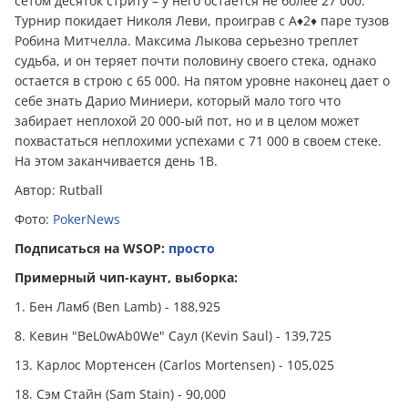
сетом десяток стриту – у него остается не более 27 000.
Турнир покидает Николя Леви, проиграв с A♦2♦ паре тузов
Робина Митчелла. Максима Лыкова серьезно треплет
судьба, и он теряет почти половину своего стека, однако
остается в строю с 65 000. На пятом уровне наконец дает о
себе знать Дарио Миниери, который мало того что
забирает неплохой 20 000-ый пот, но и в целом может
похвастаться неплохими успехами с 71 000 в своем стеке.
На этом заканчивается день 1B.
Автор: Rutball
Фото:
PokerNews
Подписаться на WSOP:
просто
Примерный чип-каунт, выборка:
1. Бен Ламб (Ben Lamb) - 188,925
8. Кевин "BeL0wAb0We" Саул (Kevin Saul) - 139,725
13. Карлос Мортенсен (Carlos Mortensen) - 105,025
18. Сэм Стайн (Sam Stain) - 90,000