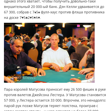
однако этого хватает, чтобы получить довольно-таки
внушительный 20 000-ый банк. Дэн Келли удваивается до
67 300, собрав с 7♠5♠ фулл-хаус против флэша противника
на доске 7♥5♣2♥5♥A♥.
Пара королей Матусова приносит ему 26 500 фишек в руке
против валетов Джейсона Лестера. У Матусова становится
57 000, у Лестера остается 33 000. Впрочем, это ненадолго:
парой рук позже Матусов теряет полстека, проиграв с