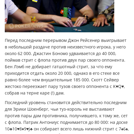
Перед последним перерывом Джон Рейсенер выигрывает
в небольшой раздаче против неизвестного игрока, у него
около 62 000. Джастин Бономо удваивается до 40 000,
поймав стрит с флопа против двух пар своего оппонента.
Бен Лэмб не добирает гатшотный стрит, за что ему
приходится отдать около 20 000, однако в его стеке все
равно более чем внушительные 185 000. Скотт Сейвер
жестоко переезжает пару тузов своего оппонента с K♥Q♥,
собрав на терне каре (!) дам.
Последний уровень становится действительно последним
для Эрики Шоенберг, чьи туз-король не выстаивают
против пары дам противника, получившего, к тому же, сет
с флопа. Патрик Антониус поднимается до 80 000: на доске
10♣10♥8♦9♥J♣ он собирает всего лишь нижний стрит с 7♠6♠,