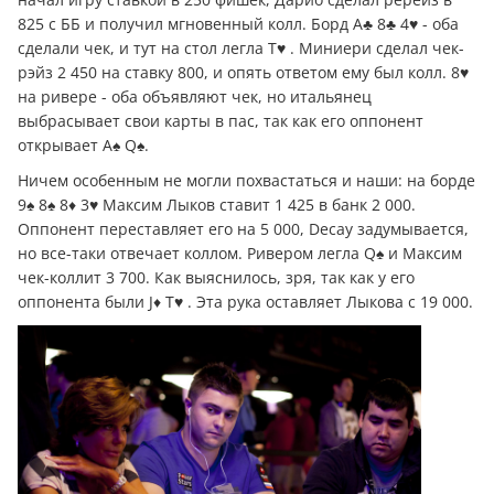
825 с ББ и получил мгновенный колл. Борд A♣ 8♣ 4♥ - оба
сделали чек, и тут на стол легла T♥ . Миниери сделал чек-
рэйз 2 450 на ставку 800, и опять ответом ему был колл. 8♥
на ривере - оба объявляют чек, но итальянец
выбрасывает свои карты в пас, так как его оппонент
открывает A♠ Q♠.
Ничем особенным не могли похвастаться и наши: на борде
9♠ 8♠ 8♦ 3♥ Максим Лыков ставит 1 425 в банк 2 000.
Оппонент переставляет его на 5 000, Decay задумывается,
но все-таки отвечает коллом. Ривером легла Q♠ и Максим
чек-коллит 3 700. Как выяснилось, зря, так как у его
оппонента были J♦ T♥ . Эта рука оставляет Лыкова с 19 000.