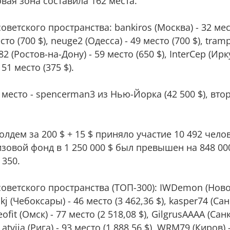
ая зона составила 162 места.
ветского пространства: bankiros (Москва) - 32 мест
сто (700 $), neuge2 (Одесса) - 49 место (700 $), tra
82 (Ростов-на-Дону) - 59 место (650 $), InterCep (Ирк
151 место (375 $).
 место - spencerman3 из Нью-Йорка (42 500 $), втор
лдем за 200 $ + 15 $ приняло участие 10 492 чело
овой фонд в 1 250 000 $ был превышен на 848 000
 350.
советского пространства (ТОП-300): IWDemon (Ново
kj (Чебоксары) - 46 место (3 462,36 $), kasper74 (Сан
eofit (Омск) - 77 место (2 518,08 $), GilgrusAAAA (Сан
Latvija (Рига) - 93 место (1 888,56 $), WRM79 (Киров) 