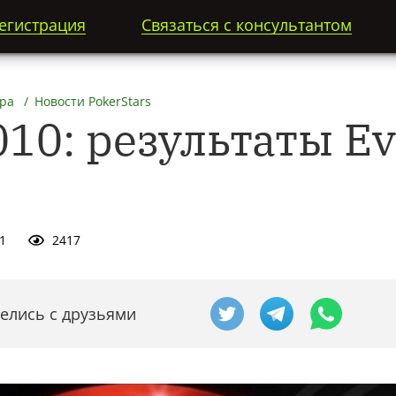
егистрация
Связаться с консультантом
ра
Новости PokerStars
10: результаты Ev
1
2417
елись с друзьями