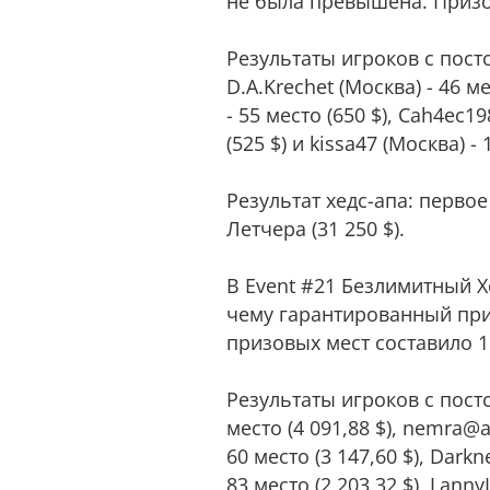
не была превышена. Призов
Результаты игроков с постсо
D.A.Krechet (Москва) - 46 ме
- 55 место (650 $), Cah4ec19
(525 $) и kissa47 (Москва) - 
Результат хедс-апа: первое
Летчера (31 250 $).
В Event #21 Безлимитный Хо
чему гарантированный приз
призовых мест составило 1
Результаты игроков с пост
место (4 091,88 $), nemra@a
60 место (3 147,60 $), Darkn
83 место (2 203,32 $), Lanny