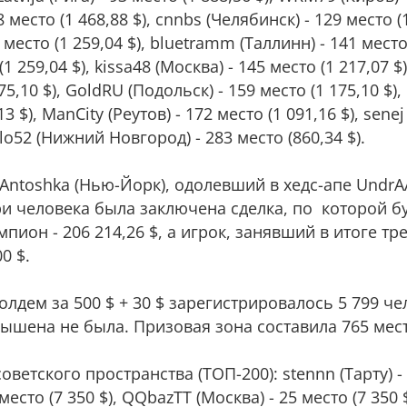
8 место (1 468,88 $), cnnbs (Челябинск) - 129 место (1
место (1 259,04 $), bluetramm (Таллинн) - 141 место 
1 259,04 $), kissa48 (Москва) - 145 место (1 217,07 $
75,10 $), GoldRU (Подольск) - 159 место (1 175,10 $),
13 $), ManCity (Реутов) - 172 место (1 091,16 $), sen
olo52 (Нижний Новгород) - 283 место (860,34 $).
Antoshka (Нью-Йорк), одолевший в хедс-апе UndrA
три человека была заключена сделка, по которой
мпион - 206 214,26 $, а игрок, занявший в итоге тре
00 $.
лдем за 500 $ + 30 $ зарегистрировалось 5 799 че
евышена не была. Призовая зона составила 765 мест
ветского пространства (ТОП-200): stennn (Тарту) - 
 место (7 350 $), QQbazTT (Москва) - 25 место (7 350