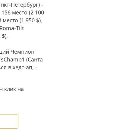
Санкт-Петербург) -
- 156 место (2 100
 место (1 950 $),
 Roma-Tilt
 $).
ущий Чемпион
plsChamp1 (Санта
ся в хедс-ап, -
н клик на