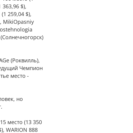
 363,96 $),
(1 259,04 $),
), MikiOpasniy
 ostehnologia
ej (Солнечногорск)
AGe (Роквилль),
 будущий Чемпион
тье место -
ловек, но
.
15 место (13 350
 $), WARION 888