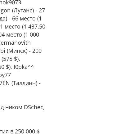
shok9073
@gon (Луганс) - 27
а) - 66 место (1
1 место (1 437,50
04 место (1 000
agermanovith
bi (Минск) - 200
(575 $),
0 $), I0pka^^
bby77
77EN (Таллинн) -
од ником DSchec,
тия в 250 000 $