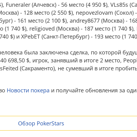
$), Funeraler (Алчевск) - 56 место (4 950 $), VLs85s (
(Москва) - 128 место (2 550 $), nepovezlovam (Сокол) 
ург) - 161 место (2 100 $), andrey8677 (Москва) - 168
 (1 740 $), religioved (Москва) - 187 место (1 740 $),
740 $) и XPebET (Санкт-Петербург) - 193 место (1 740
 человека была заключена сделка, по которой буд
340 698,50 $, игрок, занявший в итоге 2 место, Peo
aysFeited (Сакраменто), не сумевший в итоге пробить
тво
Новости покера
и получайте обновления за оди
Обзор PokerStars