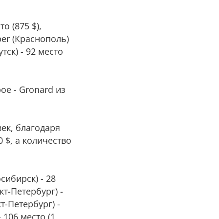
о (875 $),
mper (Краснополь)
утск) - 92 место
ое - Gronard из
век, благодаря
 $, а количество
сибирск) - 28
кт-Петербург) -
кт-Петербург) -
- 106 место (1