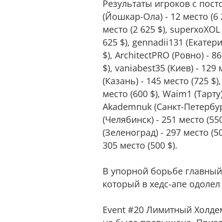
Результаты игроков с пост
(Йошкар-Ола) - 12 место (6 2
место (2 625 $), superxoXOL 
625 $), gennadii131 (Екатер
$), ArchitectPRO (Ровно) - 8
$), vaniabest35 (Киев) - 129 
(Казань) - 145 место (725 $)
место (600 $), Waim1 (Тарту)
Akademnuk (Санкт-Петербург) 
(Челябинск) - 251 место (550
(Зеленоград) - 297 место (5
305 место (500 $).
В упорной борьбе главный 
который в хедс-апе одолел 
Event #20 Лимитный Холдем 