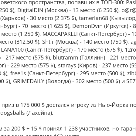
советского пространства, попавших в ТОП-300: Pa
50 $), DigitalDIN (Москва) - 13 место (6 250 $), p@r
(Харьков) - 30 место (2 375 $), tamerlan68 (Кызылорд
инбург) - 70 место (1 625 $), DemonDvin (Иркутск) - 8
6 место (1 250 $), MACCAPAKLLI (Санкт-Петербург) - 1
место (812,50 $), Shtir (Москва) - 140 место (750 $), 
, LANA100 (Санкт-Петербург) - 170 место (675 $), 12ro
 - 217 место (575 $), blutramm (Таллинн) - 221 место 
- 229 место (575 $), starays (Киров) - 237 место (55
 $), free1s (Санкт-Петербург) - 295 место (500 $), zi
00 $), GRIMEDAILY (Вологда) - 302 место (500 $) и SE
приз в 175 000 $ достался игроку из Нью-Йорка п
dogsballs (Лахейна).
за 200 $ + 15 $ принял 1 238 участников, но гаран