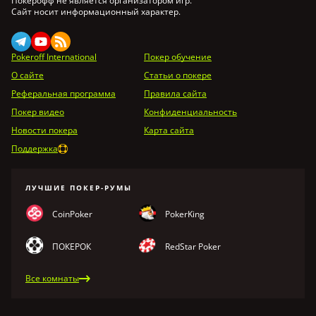
Покерофф не является организатором игр.
Сайт носит информационный характер.
Pokeroff International
Покер обучение
О сайте
Статьи о покере
Реферальная программа
Правила сайта
Покер видео
Конфиденциальность
Новости покера
Карта сайта
Поддержка
ЛУЧШИЕ ПОКЕР-РУМЫ
CoinPoker
PokerKing
ПОКЕРОК
RedStar Poker
Все комнаты