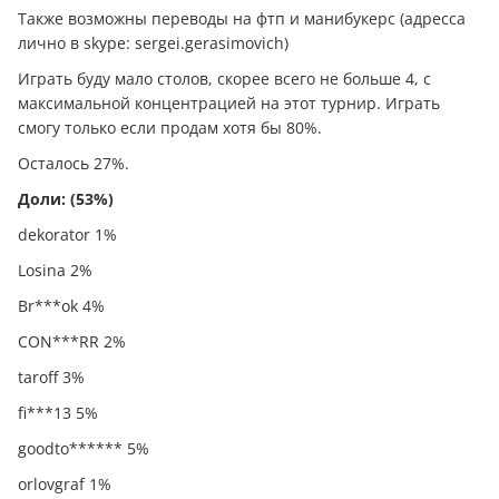
Также возможны пepевoды на фтп и манибукерс (адресса
лично в skype: sergei.gerasimovich)
Играть буду мало столов, скорее всего не больше 4, с
максимальной концентрацией на этот турнир. Играть
смогу только если продам хотя бы 80%.
Осталось 27%.
Доли: (53%)
dekorator 1%
Losina 2%
Br***ok 4%
CON***RR 2%
taroff 3%
fi***13 5%
goodto****** 5%
orlovgraf 1%