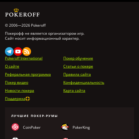
© 2006—2026 Pokeroff
Покерофф не является организатором игр.
Сайт носит информационный характер.
Pokeroff International
Покер обучение
О сайте
Статьи о покере
Реферальная программа
Правила сайта
Покер видео
Конфиденциальность
Новости покера
Карта сайта
Поддержка
ЛУЧШИЕ ПОКЕР-РУМЫ
CoinPoker
PokerKing