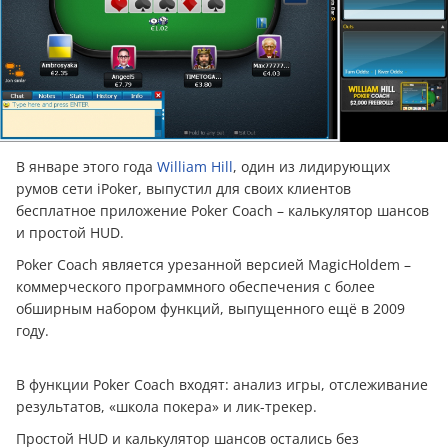
В январе этого года
William Hill
, один из лидирующих
румов сети iPoker, выпустил для своих клиентов
бесплатное приложение Poker Coach – калькулятор шансов
и простой HUD.
Poker Coach является урезанной версией MagicHoldem –
коммерческого программного обеспечения с более
обширным набором функций, выпущенного ещё в 2009
году.
В функции Poker Coach входят: анализ игры, отслеживание
результатов, «школа покера» и лик-трекер.
Простой HUD и калькулятор шансов остались без