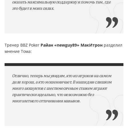
оказать максимальную поддержку и помочь там, где
это будет в моих силах.
Тренер BBZ Poker
Райан «newguy89» МакИтрон
разделил
мнение Тома:
Отлично, теперь мы увидим, кто из игроков на самом
деле хорош, а кто мошенничает. В наши дни слишком
много аккаунтов с шестимесячным стажем играют
практически идеально, что невозможно без
многолетнего оттачивания навыков.