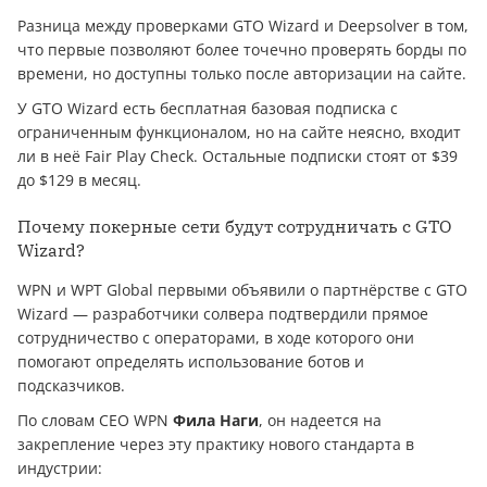
Разница между проверками GTO Wizard и Deepsolver в том,
что первые позволяют более точечно проверять борды по
времени, но доступны только после авторизации на сайте.
У GTO Wizard есть бесплатная базовая подписка с
ограниченным функционалом, но на сайте неясно, входит
ли в неё Fair Play Check. Остальные подписки стоят от $39
до $129 в месяц.
Почему покерные сети будут сотрудничать с GTO
Wizard?
WPN и WPT Global первыми объявили о партнёрстве с GTO
Wizard — разработчики солвера подтвердили прямое
сотрудничество с операторами, в ходе которого они
помогают определять использование ботов и
подсказчиков.
По словам CEO WPN
Фила Наги
, он надеется на
закрепление через эту практику нового стандарта в
индустрии: