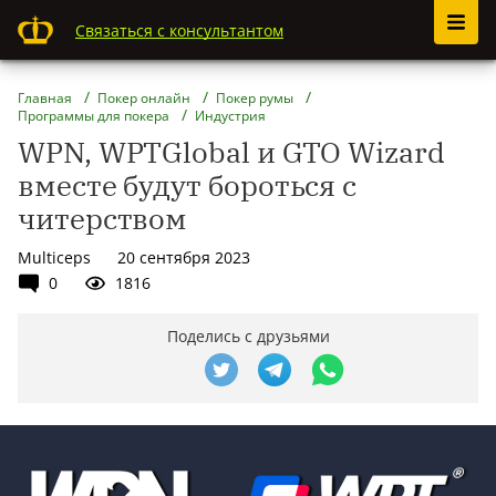
Связаться с консультантом
Главная
Покер онлайн
Покер румы
Программы для покера
Индустрия
WPN, WPTGlobal и GTO Wizard
вместе будут бороться с
читерством
Multiceps
20 сентября 2023
0
1816
Поделись с друзьями