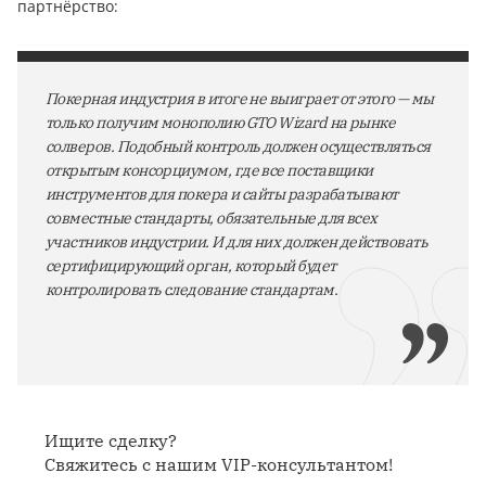
партнёрство:
Покерная индустрия в итоге не выиграет от этого — мы
только получим монополию GTO Wizard на рынке
солверов. Подобный контроль должен осуществляться
открытым консорциумом, где все поставщики
инструментов для покера и сайты разрабатывают
совместные стандарты, обязательные для всех
участников индустрии. И для них должен действовать
сертифицирующий орган, который будет
контролировать следование стандартам.
Ищите сделку?
Свяжитесь с нашим VIP-консультантом!