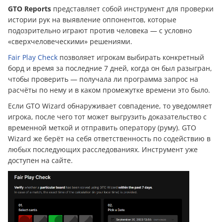
GTO Reports
представляет собой инструмент для проверки
истории рук на выявление оппонентов, которые
подозрительно играют против человека — с условно
«сверхчеловеческими» решениями.
Fair Play Check
позволяет игрокам выбирать конкретный
борд и время за последние 7 дней, когда он был разыгран,
чтобы проверить — получала ли программа запрос на
расчёты по нему и в каком промежутке времени это было.
Если GTO Wizard обнаруживает совпадение, то уведомляет
игрока, после чего тот может выгрузить доказательство с
временной меткой и отправить оператору (руму). GTO
Wizard же берёт на себя ответственность по содействию в
любых последующих расследованиях. Инструмент уже
доступен на сайте.