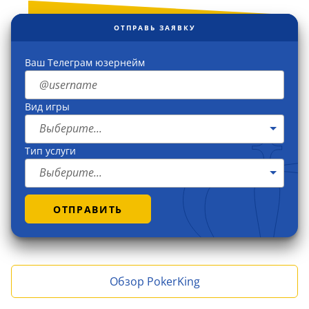
ОТПРАВЬ ЗАЯВКУ
Ваш Телеграм юзернейм
Вид игры
Выберите...
Тип услуги
Выберите...
ОТПРАВИТЬ
Обзор PokerKing