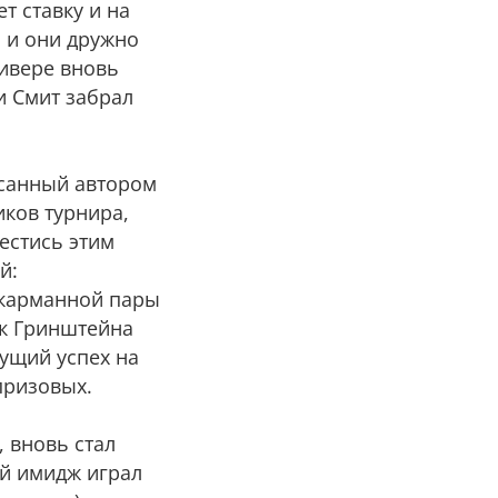
ет ставку и на
, и они дружно
ривере вновь
и Смит забрал
исанный автором
иков турнира,
вестись этим
й:
 карманной пары
тек Гринштейна
дущий успех на
 призовых.
, вновь стал
ый имидж играл