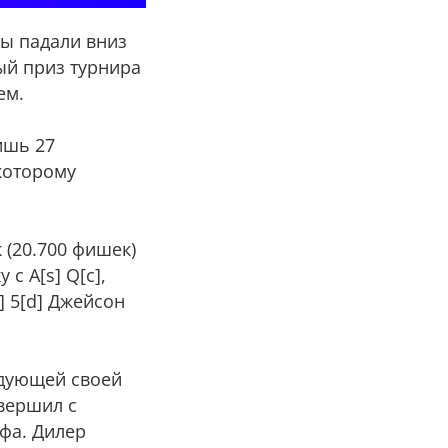
ры падали вниз
ый приз турнира
ем.
ишь 27
 которому
 (20.700 фишек)
с A[s] Q[c],
] 5[d] Джейсон
едующей своей
авершил с
офа. Дилер