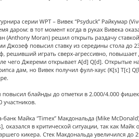
рнира серии WPT – Вивек “Psyduck” Райкумар (Vive
емя даром: в тот момент когда в руках Вивека ока
н (Anthony Moran) решил открыть раздачу ставкой
и Джозеф повысил ставку из середины стола до 23
еф, решивший играть сверх-агрессивно, повышает 
сле чего Джереми открывает А[d] Q[d]. Открытые н
пса дам, но Вивек получил фулл-хаус (K[s] T[c] Q[h
ре.
повысил блайнды до отметки в 2.000/4.000 фишек 
0 участников.
-банк Майка “Timex” Макдональда (Mike McDonald) с
[s], оказался в критической ситуации, так как Майк о
таршего кикера. Стек Макдональда увеличился до 2