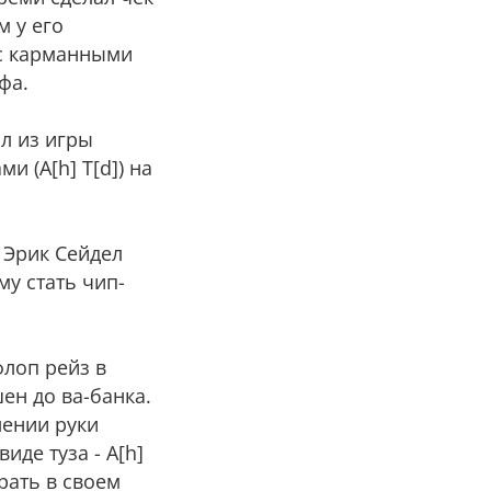
м у его
 с карманными
фа.
л из игры
и (А[h] T[d]) на
 Эрик Сейдел
му стать чип-
флоп рейз в
шен до ва-банка.
лении руки
де туза - A[h]
рать в своем