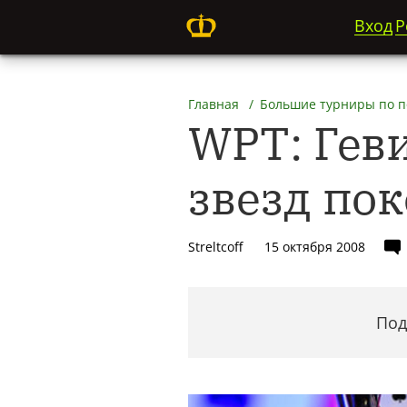
Вход
Р
Главная
Большие турниры по п
WPT: Геви
звезд по
Streltcoff
15 октября 2008
Под