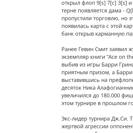
открыл флоп 9[s] 7[c] 3[s]
терне появляется дама - Q
пропустили торговлю, но э
появилась карта с этой ка
банк открыв карманную па
Ранее Гевин Смит заявил 
экземпляр книги “Ace on th
выбив из игры Барри Гриншт
приятным призом, а Барри 
выставившись на префлопе
десяток Ника Алафогианниса,
увеличился до 180.000 фиш
этом турнире в прошлом год
Экс-лидер турнира Дж.Си. Т
жертвой агрессии оппонент