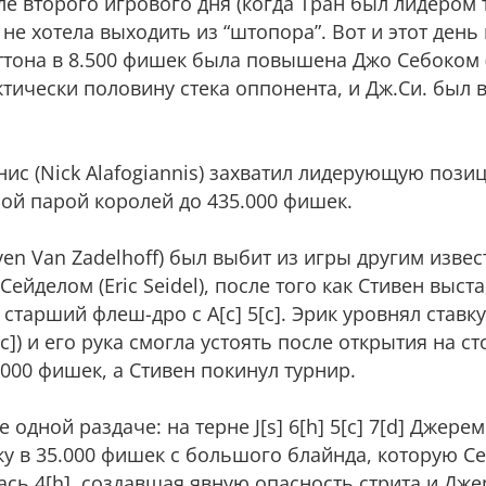
сле второго игрового дня (когда Тран был лидером 
не хотела выходить из “штопора”. Вот и этот день
аттона в 8.500 фишек была повышена Джо Себоком (
актически половину стека оппонента, и Дж.Си. был
нис (Nick Alafogiannis) захватил лидерующую пози
ной парой королей до 435.000 фишек.
ven Van Zadelhoff) был выбит из игры другим изве
йделом (Eric Seidel), после того как Стивен выст
я старший флеш-дро с А[c] 5[c]. Эрик уровнял ставк
) и его рука смогла устоять после открытия на стол
.000 фишек, а Стивен покинул турнир.
 одной раздаче: на терне J[s] 6[h] 5[c] 7[d] Джер
вку в 35.000 фишек с большого блайнда, которую С
ась 4[h], создавшая явную опасность стрита и Дже