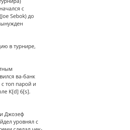
турнира)
 начался с
Joe Sebok) до
 вынужден
цию в турнире,
стным
авился ва-банк
у с топ парой и
е К[d] 6[s].
еми Джозеф
ейдел уровнял с
реми сделал чек-