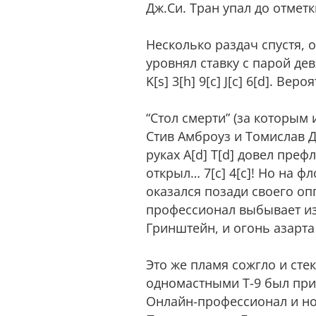
Дж.Си. Тран упал до отметк
Несколько раздач спустя, 
уровнял ставку с парой дев
K[s] 3[h] 9[c] J[c] 6[d]. 
“Стол смерти” (за которым
Стив Амброуз и Томислав 
руках А[d] Т[d] довел пре
открыл… 7[c] 4[c]! Но на фл
оказался позади своего опп
профессионал выбывает из
Гринштейн, и огонь азарта
Это же пламя сожгло и стек
одномастными Т-9 был при
Онлайн-профессионал и но