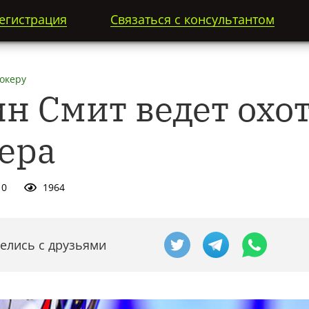
егистрация
Связаться с консультантом
океру
н Смит ведет охот
кера
0
1964
елись с друзьями