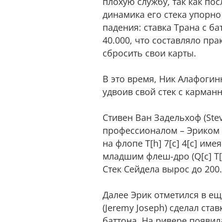
плохую службу, так как по
динамика его стека упорно 
падения: ставка Трана с б
40.000, что составляло пр
сбросить свои карты.
В это время, Ник Алафогин
удвоив свой стек с карман
Стивен Ван Задельхоф (Ste
профессионалом – Эриком Се
на флопе Т[h] 7[c] 4[c] име
младшим флеш-дро (Q[c] T[c]
Стек Сейдела вырос до 200
Далее Эрик отметился в еще
(Jeremy Joseph) сделал ста
баттона. На ривере появил