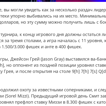
 вы могли увидеть как за несколько раздач лиде
-стеки упорно выбивались на их место. Минимальн
 долларов, но эту сумму можно получить лишь с бо
 турнира, к концу игрового дня должны остаться л
я за тремя столами, а игра началась с 11 уровня,
 1.500/3.000 фишек и анте в 400 фишек.
гры, Джейсон Грей (Jason Gray) выставился ва-банк
[h], но оппонент из поздней позиции уровнял ставку 
Грея, и после открытия на столе 9[h] 7[h] 7[s] Q[d
продолжил охоту за известными соперниками, и сл
 (Sorel Mizzi). Предыдущий игровой день Смит з
ровнял префлоп ставку Миззи в 8.300 фишек с кат