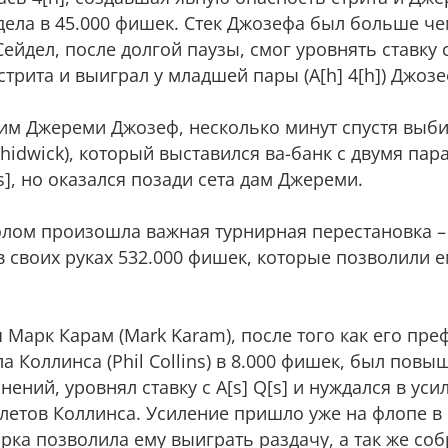
йдела в 45.000 фишек. Стек Джозефа был больше че
Сейдел, после долгой паузы, смог уровнять ставку
 стрита и выиграл у младшей пары (А[h] 4[h]) Джозе
м Джереми Джозеф, несколько минут спустя выби
hidwick), который выставился ва-банк с двумя парам
A[s], но оказался позади сета дам Джереми.
толом произошла важная турнирная перестановка –
в своих руках 532.000 фишек, которые позволили е
 Марк Карам (Mark Karam), после того как его пре
а Коллинса (Phil Collins) в 8.000 фишек, был повы
ений, уровнял ставку с А[s] Q[s] и нуждался в уси
етов Коллинса. Усиление пришло уже на флопе в ви
арка позволила ему выиграть раздачу, а так же соб