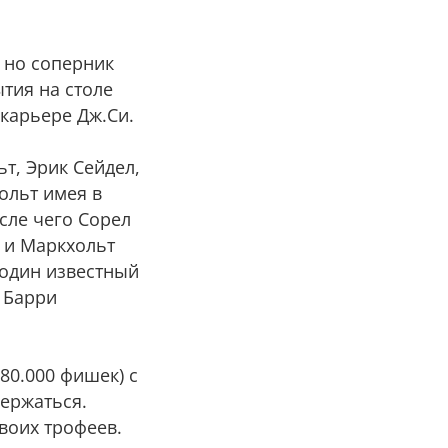
, но соперник
ытия на столе
 карьере Дж.Си.
ьт, Эрик Сейдел,
ольт имея в
осле чего Сорел
], и Маркхольт
е один известный
 Барри
(80.000 фишек) с
ержаться.
воих трофеев.