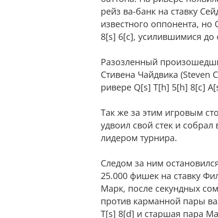
рейз ва-банк на ставку Се
известного оппонента, но 
8[s] 6[c], усилившимися до
Разозленный произошедши
Стивена Чайдвика (Steven C
ривере Q[s] T[h] 5[h] 8[c] 
Так же за этим игровым с
удвоил свой стек и собрал 
лидером турнира.
Следом за ним остановился
25.000 фишек на ставку Фил
Марк, после секундных сомн
против карманной пары вал
T[s] 8[d] и старшая пара М