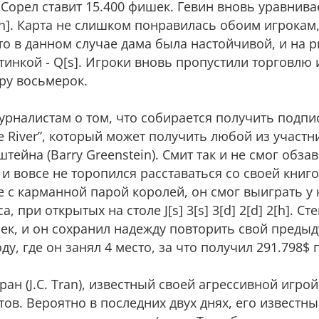
 и Сорел ставит 15.400 фишек. Гевин вновь уравнива
[h]. Карта не слишком понравилась обоим игрокам
то в данном случае дама была настойчивой, и на 
ртинкой - Q[s]. Игроки вновь пропустили торговлю 
ру восьмерок.
журналистам о том, что собирается получить подп
e River”, который может получить любой из участн
ейна (Barry Greenstein). Смит так и не смог обза
и вовсе не торопился расставаться со своей книго
 с карманной парой королей, он смог выиграть у
 при открытых на столе J[s] 3[s] 3[d] 2[d] 2[h]. С
ек, и он сохранил надежду повторить свой преды
у, где он занял 4 место, за что получил 291.798$
ран (J.C. Tran), известный своей агрессивной игрой
ов. Вероятно в последних двух днях, его известн