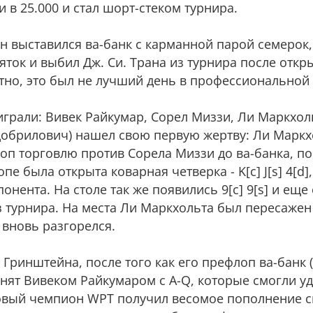
и в 25.000 и стал шорт-стеком турнира.
он выставился ва-банк с карманной парой семерок
яток и выбил Дж. Си. Трана из турнира после откр
Вероятно, это был не лучший день в профессиональной
 играли: Вивек Райкумар, Сорел Миззи, Ли Маркхол
Добрилович) нашел свою первую жертву: Ли Маркх
флоп торговлю против Сорела Миззи до ва-банка, п
опе была открыта коварная четверка - K[c] J[s] 4[d
онента. На столе так же появились 9[c] 9[s] и ещ
 турнира. На места Ли Маркхольта был пересажен
 вновь разгорелся.
 Гринштейна, после того как его префлоп ва-банк 
нят Вивеком Райкумаром с А-Q, которые смогли уд
вый чемпион WPT получил весомое пополнение с