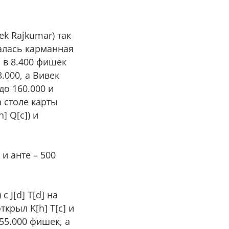
k Rajkumar) так
залась карманная
 в 8.400 фишек
.000, а Вивек
до 160.000 и
а столе карты
] Q[c]) и
и анте – 500
 J[d] T[d] на
ткрыл K[h] T[c] и
55.000 фишек, а