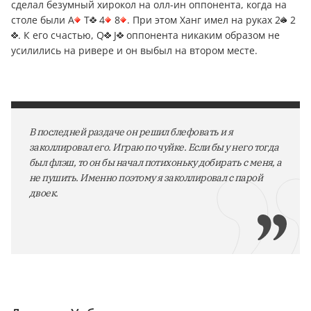
сделал безумный хирокол на олл-ин оппонента, когда на
столе были A
T
4
8
. При этом Ханг имел на руках 2
2
. К его счастью, Q
J
оппонента никаким образом не
усилились на ривере и он выбыл на втором месте.
В последней раздаче он решил блефовать и я
заколлировал его. Играю по чуйке. Если бы у него тогда
был флэш, то он бы начал потихоньку добирать с меня, а
не пушить. Именно поэтому я заколлировал с парой
двоек.