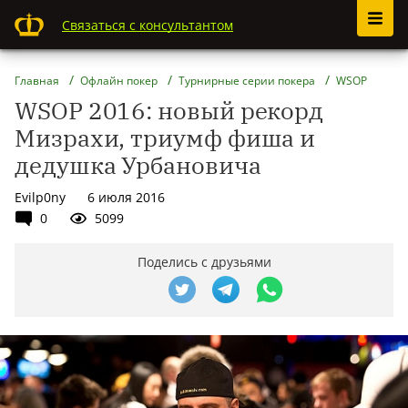
Связаться с консультантом
Главная
Офлайн покер
Турнирные серии покера
WSOP
WSOP 2016: новый рекорд
Мизрахи, триумф фиша и
дедушка Урбановича
Evilp0ny
6 июля 2016
0
5099
Поделись с друзьями