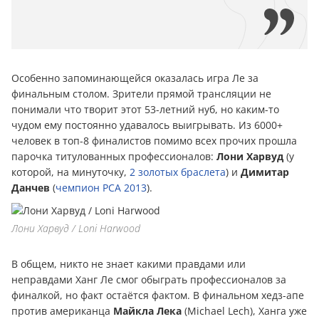
Особенно запоминающейся оказалась игра Ле за
финальным столом. Зрители прямой трансляции не
понимали что творит этот 53-летний нуб, но каким-то
чудом ему постоянно удавалось выигрывать. Из 6000+
человек в топ-8 финалистов помимо всех прочих прошла
парочка титулованных профессионалов:
Лони Харвуд
(у
которой, на минуточку,
2 золотых браслета
) и
Димитар
Данчев
(
чемпион PCA 2013
).
Лони Харвуд / Loni Harwood
В общем, никто не знает какими правдами или
неправдами Ханг Ле смог обыграть профессионалов за
финалкой, но факт остаётся фактом. В финальном хедз-апе
против американца
Майкла Лека
(Michael Lech), Ханга уже