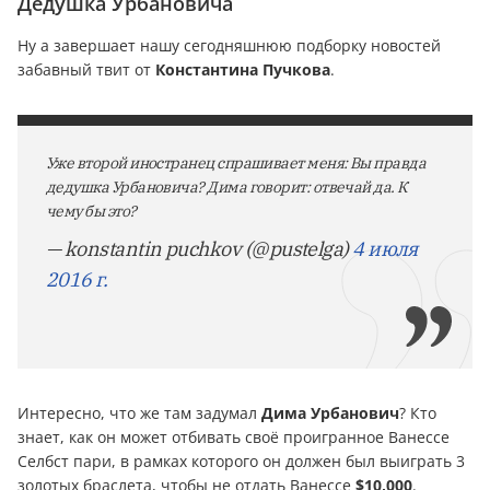
Дедушка Урбановича
Ну а завершает нашу сегодняшнюю подборку новостей
забавный твит от
Константина Пучкова
.
Уже второй иностранец спрашивает меня: Вы правда
дедушка Урбановича? Дима говорит: отвечай да. К
чему бы это?
— konstantin puchkov (@pustelga)
4 июля
2016 г.
Интересно, что же там задумал
Дима Урбанович
? Кто
знает, как он может отбивать своё проигранное Ванессе
Селбст пари, в рамках которого он должен был выиграть 3
золотых браслета, чтобы не отдать Ванессе
$10,000
.