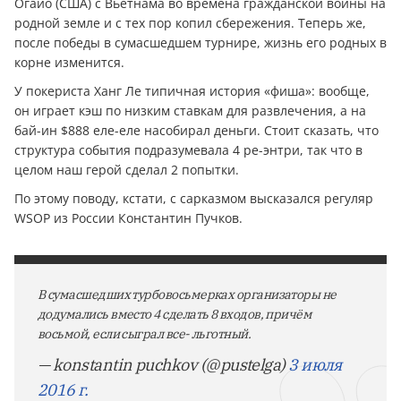
Огайо (США) с Вьетнама во времена гражданской войны на
родной земле и с тех пор копил сбережения. Теперь же,
после победы в сумасшедшем турнире, жизнь его родных в
корне изменится.
У покериста Ханг Ле типичная история «фиша»: вообще,
он играет кэш по низким ставкам для развлечения, а на
бай-ин $888 еле-еле насобирал дeньги. Стоит сказать, что
структура события подразумевала 4 ре-энтри, так что в
целом наш герой сделал 2 попытки.
По этому поводу, кстати, с сарказмом высказался регуляр
WSOP из России Константин Пучков.
В сумасшедших турбовосьмерках организаторы не
додумались вместо 4 сделать 8 входов, причём
восьмой, если сыграл все- льготный.
— konstantin puchkov (@pustelga)
3 июля
2016 г.