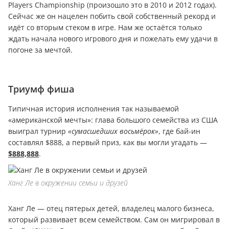
Players Championship (произошло это в 2010 и 2012 годах).
Сейчас же он нацелен побить свой собственный рекорд и
идёт со вторым стеком в игре. Нам же остаётся только
ждать начала нового игрового дня и пожелать ему удачи в
погоне за мечтой.
Триумф фиша
Типичная история исполнения так называемой
«американской мечты»: глава большого семейства из США
выиграл турнир
«сумасшедших восьмёрок»
, где бай-ин
составлял $888, а первый приз, как вы могли угадать —
$888,888
.
Ханг Ле в окружении семьи и друзей
Ханг Ле — отец пятерых детей, владелец малого бизнеса,
который развивает всем семейством. Сам он мигрировал в