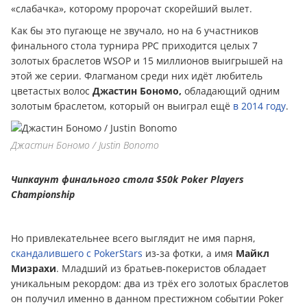
«слабачка», которому пророчат скорейший вылет.
Как бы это пугающе не звучало, но на 6 участников
финального стола турнира PPC приходится целых 7
золотых браслетов WSOP и 15 миллионов выигрышей на
этой же серии. Флагманом среди них идёт любитель
цветастых волос
Джастин Бономо,
обладающий одним
золотым браслетом, который он выиграл ещё
в 2014 году
.
Джастин Бономо / Justin Bonomo
Чипкаунт финального стола $50k Poker Players
Championship
Но привлекательнее всего выглядит не имя парня,
скандалившего с PokerStars
из-за фотки, а имя
Майкл
Мизрахи
. Младший из братьев-покеристов обладает
уникальным рекордом: два из трёх его золотых браслетов
он получил именно в данном престижном событии Poker