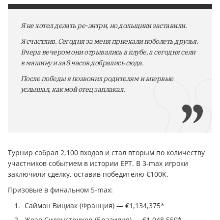
Я не хотел делать ре-энтри, но дольщики заставили.
Я счастлив. Сегодня за меня приехали поболеть друзья.
Вчера вечером они отрывались в клубе, а сегодня сели
в машину и за 8 часов добрались сюда.
После победы я позвонил родителям и впервые
услышал, как мой отец заплакал.
Турнир собрал 2,100 входов и стал вторым по количеству
участников событием в истории EPT. В 3-max игроки
заключили сделку, оставив победителю €100K.
Призовые в финальном 5-max:
Саймон Вициак (Франция) — €1,134,375*
Жоао Сиденстрикер (Бразилия) — €1,048,550*