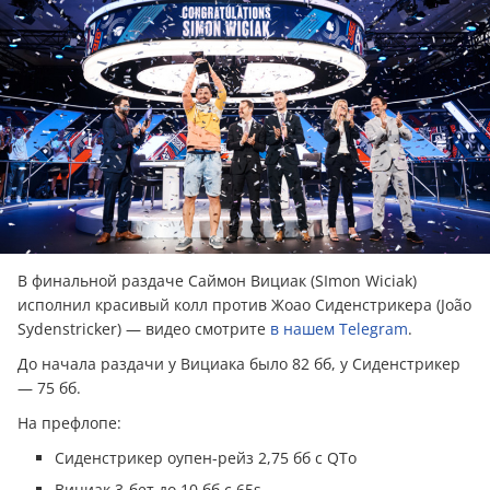
В финальной раздаче Саймон Вициак (SImon Wiciak)
исполнил красивый колл против Жоао Сиденстрикера (João
Sydenstricker) — видео смотрите
в нашем Telegram
.
До начала раздачи у Вициака было 82 бб, у Сиденстрикер
— 75 бб.
На префлопе:
Сиденстрикер оупен-рейз 2,75 бб с QTo
Вициак 3-бет до 10 бб с 65s