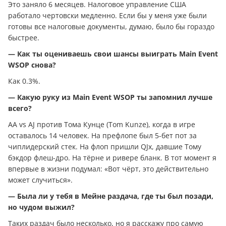
Это заняло 6 месяцев. Налоговое управление США
работало чертовски медленно. Если бы у меня уже были
готовы все налоговые документы, думаю, было бы гораздо
быстрее.
— Как ты оцениваешь свои шансы выиграть Main Event
WSOP снова?
Как 0.3%.
— Какую руку из Main Event WSOP ты запомнил лучше
всего?
АА vs AJ против Тома Кунце (Tom Kunze), когда в игре
оставалось 14 человек. На префлопе был 5-бет пот за
чиплидерский стек. На флоп пришли QJx, давшие Тому
бэкдор флеш-дро. На тёрне и ривере бланк. В тот момент я
впервые в жизни подумал: «Вот чёрт, это действительно
может случиться».
— Была ли у тебя в Мейне раздача, где ты был позади,
но чудом выжил?
Таких раздач было несколько, но я расскажу про самую