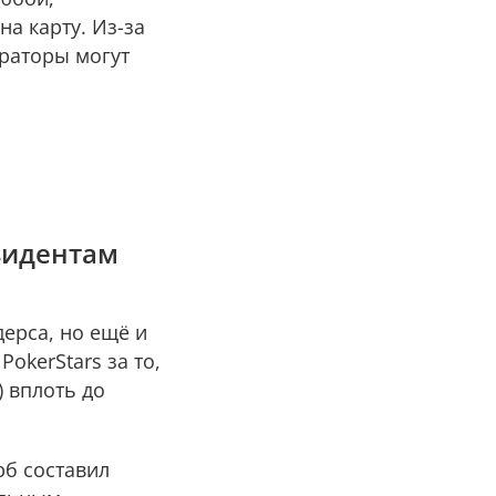
на карту. Из-за
раторы могут
езидентам
ерса, но ещё и
okerStars за то,
) вплоть до
рб составил