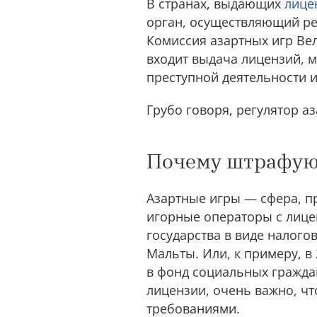
В странах, выдающих
лице
орган, осуществляющий ре
Комиссия азартных игр Вел
входит выдача лицензий, 
преступной деятельности и
Грубо говоря, регулятор а
Почему штрафую
Азартные игры — сфера, пр
игорные операторы с лицен
государства в виде нaлoгов
Мальты. Или, к примеру, в
в фонд социальных гражда
лицензии, очень важно, чт
требованиями.