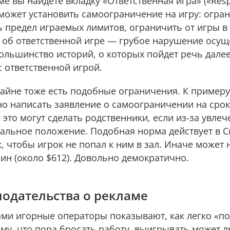
 вы найдёте вкладку «Ответственная игра» («Resp
 может установить самоограничение на игру: огран
ь предел играемых лимитов, ограничить от игры в
об ответственной игре — грубое нарушение осущ
ольшинство историй, о которых пойдет речь далее,
 ответственной игрой.
айне тоже есть подобные ограничения. К примеру,
о написать заявление о самоограничении на срок 
ка это могут сделать родственники, если из-за увле
иальное положение. Подобная норма действует в С
к, чтобы игрок не попал к ним в зал. Иначе может 
ин (около $612). Довольно демократично.
нодательства о рекламе
ами игорные операторы показывают, как легко «по
ому, что пора бросать работу, выигрывать может 