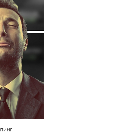
пинг,