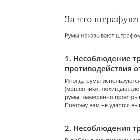
За что штрафуют
Румы наказывают штрафом
1. Несоблюдение т
противодействия о
Иногда румы используются
(мошенники, похищающие с
румы, намеренно проигрыв
Поэтому вам не удастся вы
2. Несоблюдения т