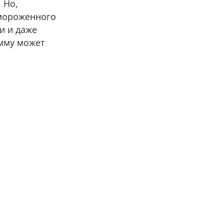
 Но,
амороженного
и и даже
умму может