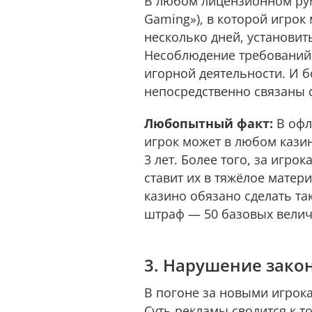
В любом лицензионном руме
Gaming»), в которой игрок
несколько дней, установит
Несоблюдение требований 
игорной деятельности. И б
непосредственно связаны с
Любопытный факт:
В офл
игрок может в любом казин
3 лет. Более того, за игро
ставит их в тяжёлое матер
казино обязано сделать та
штраф — 50 базовых велич
3. Нарушение зако
В погоне за новыми игрок
Суть рекламы сводится к т