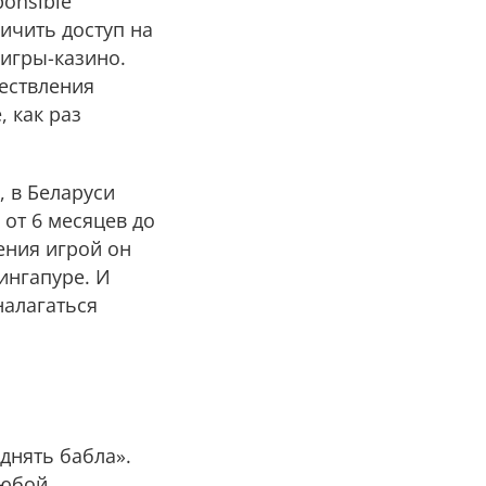
onsible
ичить доступ на
 игры-казино.
ествления
 как раз
 в Беларуси
от 6 месяцев до
чения игрой он
ингапуре. И
налагаться
днять бабла».
любой,