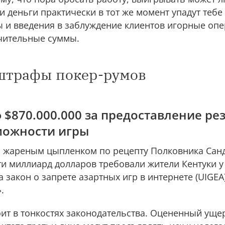
и дeньги практически в тот же момент упадут тебе 
 и введения в заблуждение клиентов игорные опе
чительные суммы.
штрафы покер-румов
 $870.000.000 за предоставление р
можности игры
ко жареным цыпленком по рецепту Полковника Санд
 миллиард долларов требовали жители Кентуки у P
 закон о запрете азартных игр в интернете (UIGEA
.
оит в тонкостях законодательства. Оцененный уще