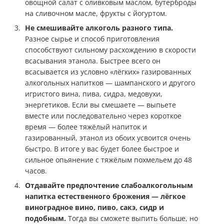
овощной салат с оливковым маслом, бутерброды
на сливочном масле, фрукты с йогуртом.
Не смешивайте алкоголь разного типа.
Разное сырье и способ приготовления
способствуют сильному расхождению в скорости
всасывания этанола. Быстрее всего он
всасывается из условно «лёгких» газированных
алкогольных напитков — шампанского и другого
игристого вина, пива, сидра, медовухи,
энергетиков. Если вы смешаете — выпьете
вместе или последовательно через короткое
время — более тяжёлый напиток и
газированный, этанол из обоих усвоится очень
быстро. В итоге у вас будет более быстрое и
сильное опьянение с тяжёлым похмельем до 48
часов.
Отдавайте предпочтение слабоалкогольным
напитка естественного брожения — лёгкое
виноградное вино, пиво, сакэ, сидр и
подобным.
Тогда вы сможете выпить больше, но