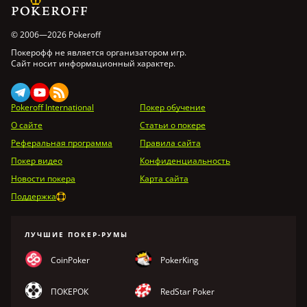
© 2006—2026 Pokeroff
Покерофф не является организатором игр.
Сайт носит информационный характер.
Pokeroff International
Покер обучение
О сайте
Статьи о покере
Реферальная программа
Правила сайта
Покер видео
Конфиденциальность
Новости покера
Карта сайта
Поддержка
ЛУЧШИЕ ПОКЕР-РУМЫ
CoinPoker
PokerKing
ПОКЕРОК
RedStar Poker