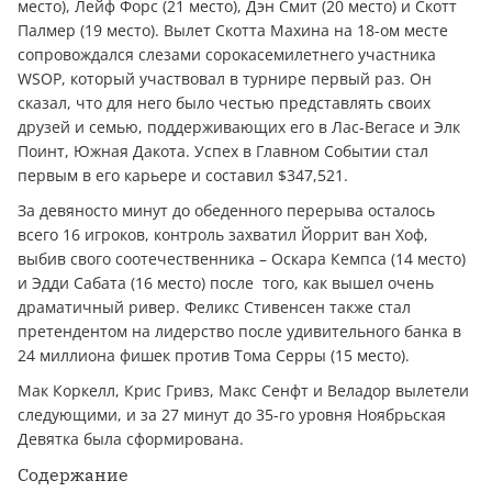
место), Лейф Форс (21 место), Дэн Смит (20 место) и Скотт
Палмер (19 место). Вылет Скотта Махина на 18-ом месте
сопровождался слезами сорокасемилетнего участника
WSOP, который участвовал в турнире первый раз. Он
сказал, что для него было честью представлять своих
друзей и семью, поддерживающих его в Лас-Вегасе и Элк
Поинт, Южная Дакота. Успех в Главном Событии стал
первым в его карьере и составил $347,521.
За девяносто минут до обеденного перерыва осталось
всего 16 игроков, контроль захватил Йоррит ван Хоф,
выбив свого соотечественника – Оскара Кемпса (14 место)
и Эдди Сабата (16 место) после того, как вышел очень
драматичный ривер. Феликс Стивенсен также стал
претендентом на лидерство после удивительного банка в
24 миллиона фишек против Тома Серры (15 место).
Мак Коркелл, Крис Гривз, Макс Сенфт и Веладор вылетели
следующими, и за 27 минут до 35-го уровня Ноябрьская
Девятка была сформирована.
Содержание