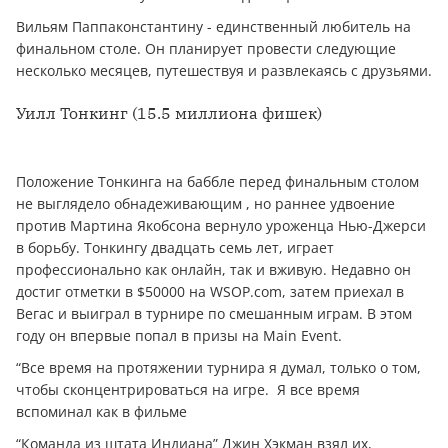
Вильям Паппаконстантину - единственный любитель на
финальном столе. Он планирует провести следующие
несколько месяцев, путешествуя и развлекаясь с друзьями.
Уилл Тонкинг (15.5 миллиона фишек)
Положение Тонкинга на баббле перед финальным столом
не выглядело обнадеживающим , но раннее удвоение
против Мартина Якобсона вернуло уроженца Нью-Джерси
в борьбу. Тонкингу двадцать семь лет, играет
профессионально как онлайн, так и вживую. Недавно он
достиг отметки в $50000 на WSOP.com, затем приехал в
Вегас и выиграл в турнире по смешанным играм. В этом
году он впервые попал в призы на Main Event.
“Все время на протяжении турнира я думал, только о том,
чтобы сконцентрироваться на игре. Я все время
вспоминал как в фильме
“Команда из штата Индиана” Джин Хэкман взял их,