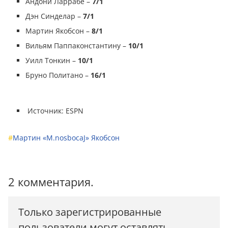
Андони Ларрабе –
7/1
Дэн Синделар –
7/1
Мартин Якобсон –
8/1
Вильям Паппаконстантину –
10/1
Уилл Тонкин –
10/1
Бруно Политано –
16/1
Источник: ESPN
#
Мартин «M.nosbocaJ» Якобсон
2 комментария.
Только зарегистрированные
пользователи могут оставлять