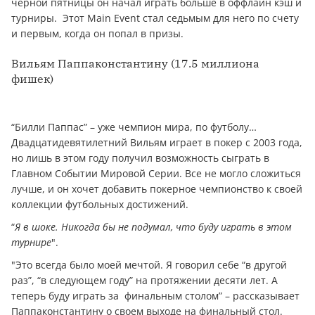
черной пятницы он начал играть больше в оффлайн кэш и
турниры. Этот Main Event стал седьмым для него по счету
и первым, когда он попал в призы.
Вильям Паппаконстантину (17.5 миллиона
фишек)
“Билли Паппас” – уже чемпион мира, по футболу…
Двадцатидевятилетний Вильям играет в покер с 2003 года,
но лишь в этом году получил возможность сыграть в
Главном Событии Мировой Серии. Все не могло сложиться
лучше, и он хочет добавить покерное чемпионство к своей
коллекции футбольных достижений.
“
Я в шоке. Никогда бы не подумал, что буду играть в этом
турнире
".
"Это всегда было моей мечтой. Я говорил себе “в другой
раз”, “в следующем году” на протяжении десяти лет. А
теперь буду играть за финальным столом” – рассказывает
Паппаконстантину о своем выходе на финальный стол.