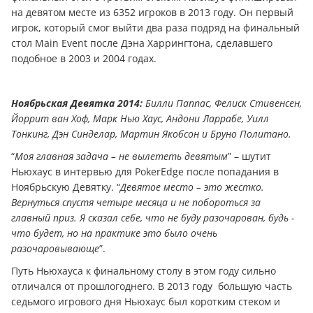
на девятом месте из 6352 игроков в 2013 году. Он первый
игрок, который смог выйти два раза подряд на финальный
стол Main Event после Дэна Харрингтона, сделавшего
подобное в 2003 и 2004 годах.
Ноябрьская Девятка 2014:
Билли Паппас, Фелиск Стивенсен,
Йоррит ван Хоф, Марк Нью Хаус, Андони Ларрабе, Уилл
Тонкинг, Дэн Синделар, Мартин Якобсон и Бруно Политано.
“
Моя главная задача – не вылететь девятым
” – шутит
Ньюхаус в интервью для PokerEdge после попадания в
Ноябрьскую Девятку. “
Девятое место – это жестко.
Вернуться спустя четыре месяца и не побороться за
главный приз. Я сказал себе, что не буду разочарован, будь -
что будет, но на практике это было очень
разочаровывающе
”.
Путь Ньюхауса к финальному столу в этом году сильно
отличался от прошлогоднего. В 2013 году большую часть
седьмого игрового дня Ньюхаус был коротким стеком и