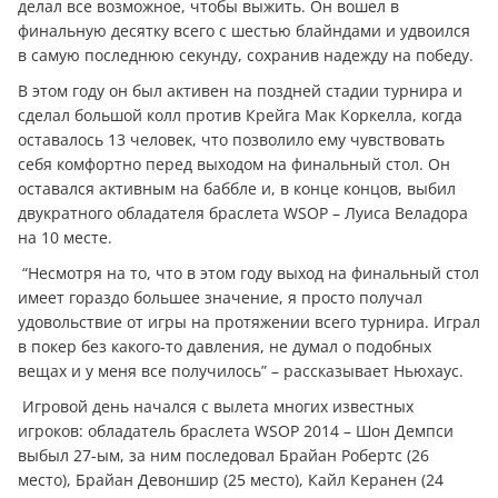
делал все возможное, чтобы выжить. Он вошел в
финальную десятку всего с шестью блайндами и удвоился
в самую последнюю секунду, сохранив надежду на победу.
В этом году он был активен на поздней стадии турнира и
сделал большой колл против Крейга Мак Коркелла, когда
оставалось 13 человек, что позволило ему чувствовать
себя комфортно перед выходом на финальный стол. Он
оставался активным на баббле и, в конце концов, выбил
двукратного обладателя браслета WSOP – Луиса Веладора
на 10 месте.
“Несмотря на то, что в этом году выход на финальный стол
имеет гораздо большее значение, я просто получал
удовольствие от игры на протяжении всего турнира. Играл
в покер без какого-то давления, не думал о подобных
вещах и у меня все получилось” – рассказывает Ньюхаус.
Игровой день начался с вылета многих известных
игроков: обладатель браслета WSOP 2014 – Шон Демпси
выбыл 27-ым, за ним последовал Брайан Робертс (26
место), Брайан Девоншир (25 место), Кайл Керанен (24