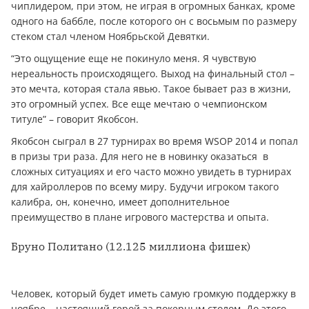
чиплидером, при этом, не играя в огромных банках, кроме
одного на баббле, после которого он с восьмым по размеру
стеком стал членом Ноябрьской Девятки.
“Это ощущение еще не покинуло меня. Я чувствую
нереальность происходящего. Выход на финальный стол –
это мечта, которая стала явью. Такое бывает раз в жизни,
это огромный успех. Все еще мечтаю о чемпионском
титуле” – говорит Якобсон.
Якобсон сыграл в 27 турнирах во время WSOP 2014 и попал
в призы три раза. Для него не в новинку оказаться в
сложных ситуациях и его часто можно увидеть в турнирах
для хайроллеров по всему миру. Будучи игроком такого
калибра, он, конечно, имеет дополнительное
преимущество в плане игрового мастерства и опыта.
Бруно Политано (12.125 миллиона фишек)
Человек, который будет иметь самую громкую поддержку в
ноябре – настоящий герой за покерным столом. До этого