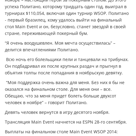
успеха Политано, которому тридцать один год, выиграл в
турнирах $110,054, включая один турнир WSOP. Политано
- первый бразилец, кому удалось выйти на финальный
стол Main Event и он, безусловно, станет звездой в своей
стране, переживающей покерный бум.
“Я очень воодушевлен. Моя мечта осуществилась” –
делится впечатлениями Политано.
Всю ночь его болельщики пели и танцевали на трибунах.
Он подбадривал их после крупных раздач и прыгнул в
объятия толпы после попадания в ноябрьскую девятку.
“Моя поддержка очень важна для меня. Без них я бы не
оказался на финальном столе. Для меня они – все.
Обещаю, что за меня придет болеть больше двухсот
человек в ноябре” – говорит Политано.
Девять человек вернутся в игру десятого ноября.
Трансляция Main Event начнется на ESPN 28-го сентября.
Выплаты на финальном столе Main Event WSOP 2014: