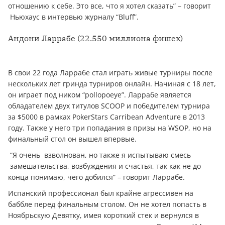
отношению к себе. Это все, что я хотел сказать” – говорит
Ньюхаус в интервью журналу “Bluff”.
Андони Ларрабе (22.550 миллиона фишек)
В свои 22 года Ларрабе стал играть живые турниры после
нескольких лет гринда турниров онлайн. Начиная с 18 лет,
он играет под ником “pollopoeye”. Ларрабе является
обладателем двух титулов SCOOP и победителем турнира
за $5000 в рамках PokerStars Carribean Adventure в 2013
году. Также у него три попадания в призы на WSOP, но на
финальный стол он вышел впервые.
“Я очень взволнован, но также я испытываю смесь
замешательства, возбуждения и счастья, так как не до
конца понимаю, чего добился” – говорит Ларрабе.
Испанский профессионал был крайне агрессивен на
баббле перед финальным столом. Он не хотел попасть в
Ноябрьскую Девятку, имея короткий стек и вернулся в