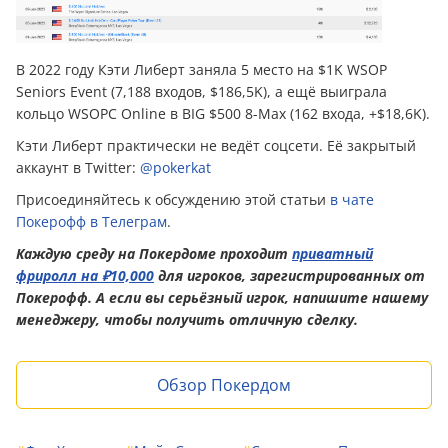
В 2022 году Кэти Либерт заняла 5 место на $1K WSOP
Seniors Event (7,188 входов, $186,5K), а ещё выиграла
кольцо WSOPC Online в BIG $500 8-Max (162 входа, +$18,6K).
Кэти Либерт практически не ведёт соцсети. Её закрытый
аккаунт в Twitter:
@pokerkat
Присоединяйтесь к обсуждению этой статьи
в чате
Покерофф в Телеграм
.
Каждую среду на Покердоме проходит
приватный
фриролл на ₽10,000
для игроков, зарегистрированных от
Покерофф. А если вы серьёзный игрок, напишите нашему
менеджеру, чтобы получить отличную сделку.
Обзор Покердом