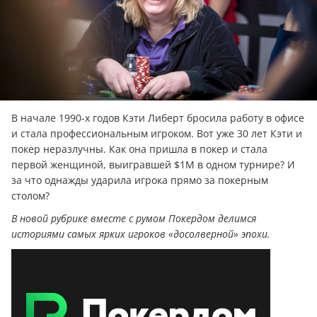
В начале 1990-х годов Кэти Либерт бросила работу в офисе
и стала профессиональным игроком. Вот уже 30 лет Кэти и
покер неразлучны. Как она пришла в покер и стала
первой женщиной, выигравшей $1M в одном турнире? И
за что однажды ударила игрока прямо за покерным
столом?
В новой рубрике вместе с румом Покердом делимся
историями самых ярких игроков «досолверной» эпохи.