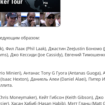
ледующим образом:
k), Фил Лаак (Phil Laak), Джастин ZeeJustin Бономо 
ams), Джо Кессиди (Joe Cassidy), Евгений Тимошен
io Minieri), Антанас Tony G Гуога (Antanas Guoga),
н (Isaac Hexton), Даниель Алеи (Daniel Alaei), Питер И
еллита.
hris Moneymaker), Кейт Гибсон (Keith Gibson), Джо К
cier), Хасан Хабиб (Hasan Habib), Мэтт Гланц (Matt 