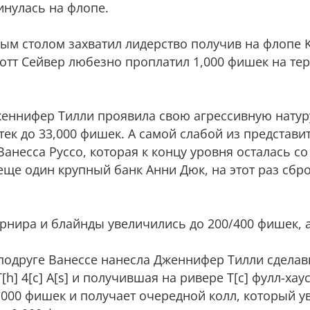
инулась на флопе.
м столом захватил лидерство получив на флопе K[h
Скотт Сейвер любезно проплатил 1,000 фишек на терн
еннифер Тилли проявила свою агрессивную натуру
тек до 33,000 фишек. А самой слабой из представи
Ванесса Руссо, которая к концу уровня осталась со
 еще один крупный банк Анни Дюк, на этот раз сбр
рнира и блайнды увеличились до 200/400 фишек, а 
подруге Ванессе нанесла Дженнифер Тилли сделав
[h] 4[c] A[s] и получившая на ривере T[c] фулл-хаус
3,000 фишек и получает очередной колл, который у