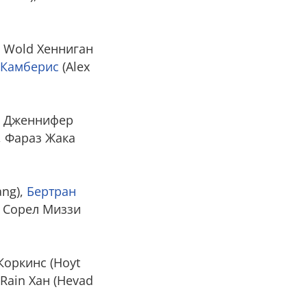
н Wold Хенниган
1 Камберис
(Alex
), Дженнифер
), Фараз Жака
ang),
Бертран
), Сорел Миззи
Коркинс (Hoyt
 Rain Хан (Hevad