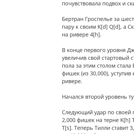
почувствовала подвох и ск
Бертран Гроспелье за шесты
пару к своим K[d] Q[d], а 
на ривере 4[h].
В конце первого уровня Дж
увеличив свой стартовый с
пола за этим столом стала 
фишек (из 30,000), уступив
ривере.
Начался второй уровень ту
Следующий удар по своей 
2,000 фишек на терне K[h] T
T[s]. Теперь Тилли ставит 