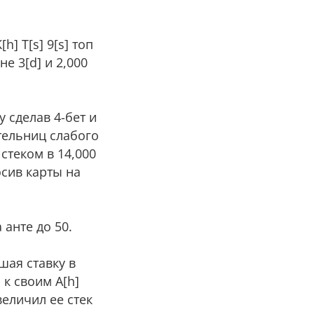
] T[s] 9[s] топ
е 3[d] и 2,000
 сделав 4-бет и
тельниц слабого
 стеком в 14,000
осив карты на
анте до 50.
шая ставку в
 к своим A[h]
величил ее стек