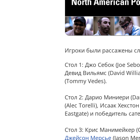
Игроки были рассажены с
Стол 1: Джо Себок (Joe Sebo
Девид Вильямс (David Willi
(Tommy Vedes).
Стол 2: Дарио Миниери (Dar
(Alec Torelli), Исаак Хексто
Eastgate) и победитель сат
Стол 3: Крис Манимейкер (C
Джейсон Мерсье
(Jason Mer