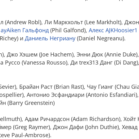
л (Andrew Robl), Ли Маркхольт (Lee Markholt), Джо
ayAiken Гальфонд
(Phil Galfond),
Алекс AJKHoosier
 Richey) и
Даниель Негриану
(Daniel Negreanu).
Tran), Джо Хэшем (Joe Hachem), Энни Дюк (Annie Duke
сса Руссо (Vanessa Rousso), Ди trex313 Данг (Di Dang
Sevier), Брайан Раст (Brian Rast), Чау Гианг (Chau Gi
rospellier), Антонио Эсфандиари (Antonio Esfandiari
йн (Barry Greenstein)
Hellmuth), Адам Ричардсон (Adam Richardson), Хойт 
ймер (Greg Raymer), Джон Дафи (John Duthie), Хевад
teve Paul-Ambrose).