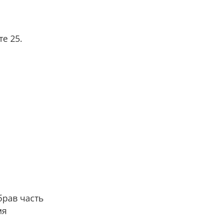
е 25.
брав часть
мя