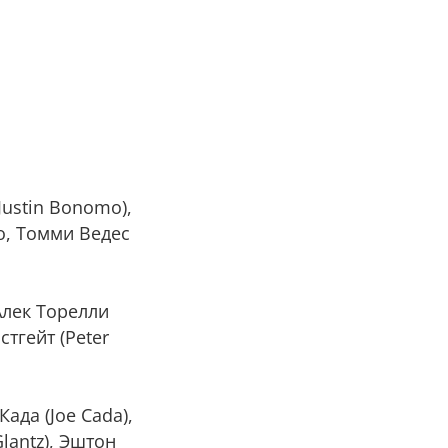
(Justin Bonomo),
ко, Томми Ведес
 Алек Торелли
стгейт (Peter
ада (Joe Cada),
Glantz), Эштон