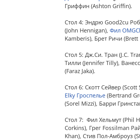
Гриффин (Ashton Griffin).
Стол 4: Эндрю Good2cu Роб
(John Hennigan),
Фил OMGCl
Kamberis), Брет Ричи (Brett
Стол 5: Дж.Си. Тран (J.C. 
Тилли (Jennifer Tilly), Ване
(Faraz Jaka).
Стол 6: Скотт Сейвер (Scott 
Elky Гроспелье
(Bertrand G
(Sorel Mizzi), Барри Гринста
Стол 7: Фил Хельмут (Phil 
Corkins), Грег Fossilman Ра
Khan), Стив Пол-Амброуз (S