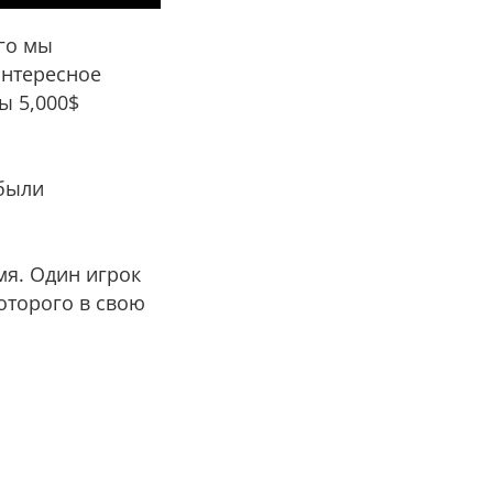
ого мы
интересное
ы 5,000$
 были
мя. Один игрок
оторого в свою