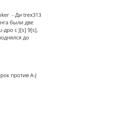
ker - Ди trex313
анга были две
ро с J[s] 9[s],
поднялся до
рок против A-J