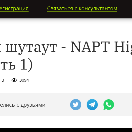
егистрация
Связаться с консультантом
шутаут - NAPT Hig
ть 1)
3
3094
елись с друзьями