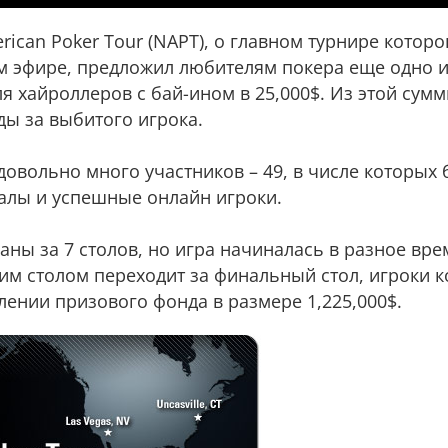
rican Poker Tour (NAPT), о главном турнире котор
м эфире, предложил любителям покера еще одно 
ля хайроллеров с бай-ином в 25,000$. Из этой сумм
ды за выбитого игрока.
довольно много участников – 49, в числе которых
алы и успешные онлайн игроки.
ы за 7 столов, но игра начиналась в разное вре
им столом переходит за финальный стол, игроки к
лении призового фонда в размере 1,225,000$.