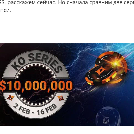
SS, расскажем сейчас. Но сначала сравним две се
епси.