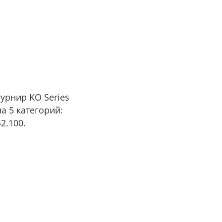
урнир KO Series
а 5 категорий:
$2.100.