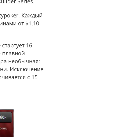
ilder Series.
typoker. Каждый
инами от $1,10
 стартует 16
е плавной
тура необычная:
вни. Исключение
ичивается с 15