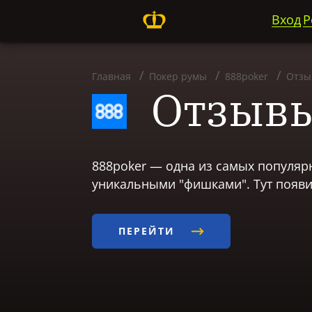
Вход
Р
Главная
Покер румы
888poker
Отзы
Отзывы
888poker — одна из самых популярн
уникальными "фишками". Тут появи
ПЕРЕЙТИ