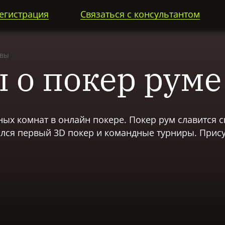
егистрация
Связаться с консультантом
вы
 о покер руме
ых комнат в онлайн покере. Покер рум славится с
лся первый 3D покер и командные турниры. Прису