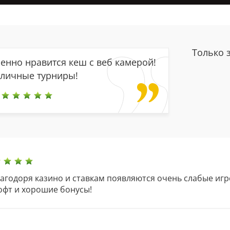
Только 
енно нравится кеш с веб камерой!
тличные турниры!
лагодоря казино и ставкам появляются очень слабые иг
офт и хорошие бонусы!