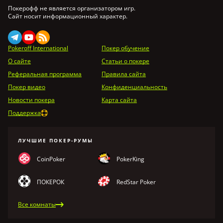
Покерофф не является организатором игр.
Сайт носит информационный характер.
Pokeroff International
Покер обучение
О сайте
Статьи о покере
Реферальная программа
Правила сайта
Покер видео
Конфиденциальность
Новости покера
Карта сайта
Поддержка
ЛУЧШИЕ ПОКЕР-РУМЫ
CoinPoker
PokerKing
ПОКЕРОК
RedStar Poker
Все комнаты