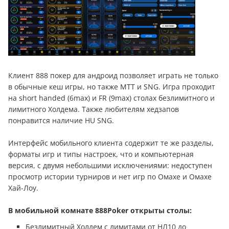
Клиент 888 покер для андроид позволяет играть не только
в обычные кеш игры, но также MTT и SNG. Игра проходит
на short handed (6max) и FR (9max) столах безлимитного и
лимитного Холдема. Также любителям хедзапов
понравится наличие HU SNG.
Интерфейс мобильного клиента содержит те же разделы,
форматы игр и типы настроек, что и компьютерная
версия, с двумя небольшими исключениями: недоступен
просмотр истории турниров и нет игр по Омахе и Омахе
Хай-Лоу.
В мобильной комнате 888Poker открыты столы:
Безлимитный Холдем с лимитами от НЛ10 до