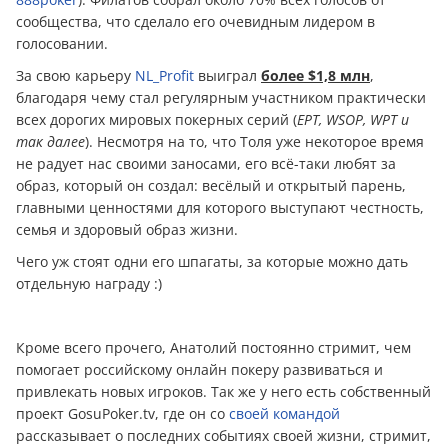
сообщества, что сделало его очевидным лидером в
голосовании.
За свою карьеру
NL_Profit
выиграл
более $1,8 млн
,
благодаря чему стал регулярным участником практически
всех дорогих мировых покерных серий (
EPT, WSOP, WPT и
так далее
). Несмотря на то, что Толя уже некоторое время
не радует нас своими заносами, его всё-таки любят за
образ, который он создал: весёлый и открытый парень,
главными ценностями для которого выступают честность,
семья и здоровый образ жизни.
Чего уж стоят одни его шпагаты, за которые можно дать
отдельную награду :)
Кроме всего прочего, Анатолий постоянно стримит, чем
помогает российскому онлайн покеру развиваться и
привлекать новых игроков. Так же у него есть собственный
проект GosuPoker.tv, где он со
своей командой
рассказывает о последних событиях своей жизни, стримит,