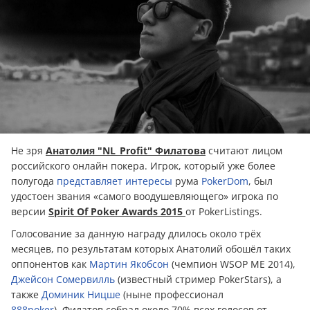
Не зря
Анатолия "NL_Profit" Филатова
считают лицом
российского онлайн покера. Игрок, который уже более
полугода
представляет интересы
рума
PokerDom
, был
удостоен звания «самого воодушевляющего» игрока по
версии
Spirit Of Poker Awards 2015
от PokerListings.
Голосование за данную награду длилось около трёх
месяцев, по результатам которых Анатолий обошёл таких
оппонентов как
Мартин Якобсон
(чемпион WSOP ME 2014),
Джейсон Сомервилль
(известный стример PokerStars), а
также
Доминик Ницше
(ныне профессионал
888poker
). Филатов собрал около 70% всех голосов от