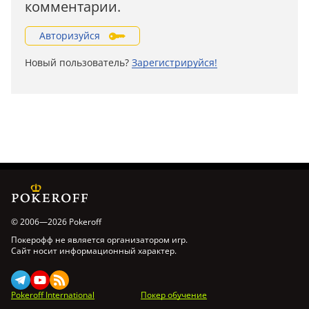
комментарии.
Авторизуйся
Новый пользователь?
Зарегистрируйся!
© 2006—2026 Pokeroff
Покерофф не является организатором игр.
Сайт носит информационный характер.
Pokeroff International
Покер обучение