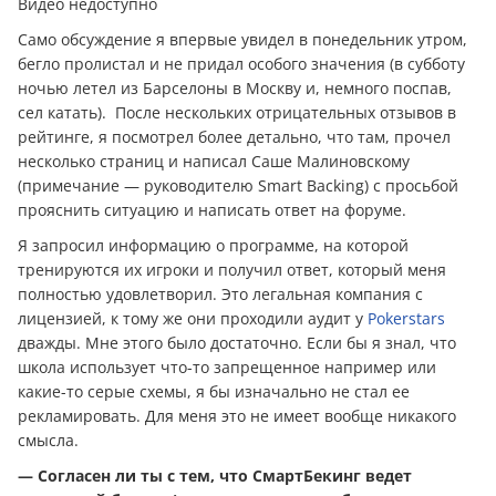
Видео недоступно
Само обсуждение я впервые увидел в понедельник утром,
бегло пролистал и не придал особого значения (в субботу
ночью летел из Барселоны в Москву и, немного поспав,
сел катать). После нескольких отрицательных отзывов в
рейтинге, я посмотрел более детально, что там, прочел
несколько страниц и написал Саше Малиновскому
(примечание — руководителю Smart Backing) с просьбой
прояснить ситуацию и написать ответ на форуме.
Я запросил информацию о программе, на которой
тренируются их игроки и получил ответ, который меня
полностью удовлетворил. Это легальная компания с
лицензией, к тому же они проходили аудит у
Pokerstars
дважды. Мне этого было достаточно. Если бы я знал, что
школа использует что-то запрещенное например или
какие-то серые схемы, я бы изначально не стал ее
рекламировать. Для меня это не имеет вообще никакого
смысла.
— Согласен ли ты с тем, что СмартБекинг ведет