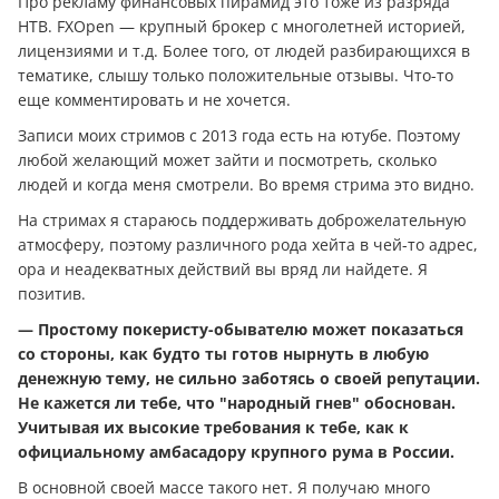
Про рекламу финансовых пирамид это тоже из разряда
НТВ. FXOpen — крупный брокер с многолетней историей,
лицензиями и т.д. Более того, от людей разбирающихся в
тематике, слышу только положительные отзывы. Что-то
еще комментировать и не хочется.
Записи моих стримов с 2013 года есть на ютубе. Поэтому
любой желающий может зайти и посмотреть, сколько
людей и когда меня смотрели. Во время стрима это видно.
На стримах я стараюсь поддерживать доброжелательную
атмосферу, поэтому различного рода хейта в чей-то адрес,
ора и неадекватных действий вы вряд ли найдете. Я
позитив.
— Простому покеристу-обывателю может показаться
со стороны, как будто ты готов нырнуть в любую
денежную тему, не сильно заботясь о своей репутации.
Не кажется ли тебе, что "народный гнев" обоснован.
Учитывая их высокие требования к тебе, как к
официальному амбасадору крупного рума в России.
В основной своей массе такого нет. Я получаю много