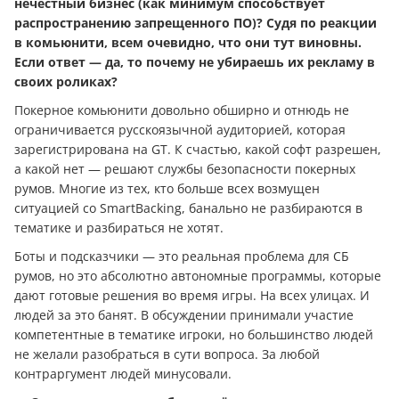
нечестный бизнес (как минимум способствует
распространению запрещенного ПО)? Судя по реакции
в комьюнити, всем очевидно, что они тут виновны.
Если ответ — да, то почему не убираешь их рекламу в
своих роликах?
Покерное комьюнити довольно обширно и отнюдь не
ограничивается русскоязычной аудиторией, которая
зарегистрирована на GT. К счастью, какой софт разрешен,
а какой нет — решают службы безопасности покерных
румов. Многие из тех, кто больше всех возмущен
ситуацией со SmartBacking, банально не разбираются в
тематике и разбираться не хотят.
Боты и подсказчики — это реальная проблема для СБ
румов, но это абсолютно автономные программы, которые
дают готовые решения во время игры. На всех улицах. И
людей за это банят. В обсуждении принимали участие
компетентные в тематике игроки, но большинство людей
не желали разобраться в сути вопроса. За любой
контраргумент людей минусовали.