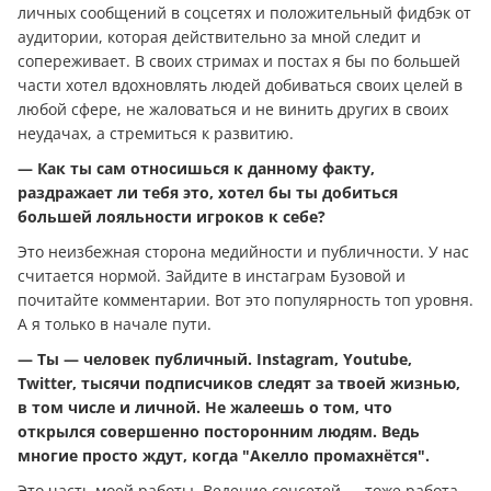
личных сообщений в соцсетях и положительный фидбэк от
аудитории, которая действительно за мной следит и
сопереживает. В своих стримах и постах я бы по большей
части хотел вдохновлять людей добиваться своих целей в
любой сфере, не жаловаться и не винить других в своих
неудачах, а стремиться к развитию.
— Как ты сам относишься к данному факту,
раздражает ли тебя это, хотел бы ты добиться
большей лояльности игроков к себе?
Это неизбежная сторона медийности и публичности. У нас
считается нормой. Зайдите в инстаграм Бузовой и
почитайте комментарии. Вот это популярность топ уровня.
А я только в начале пути.
— Ты — человек публичный. Instagram, Youtube,
Twitter, тысячи подписчиков следят за твоей жизнью,
в том числе и личной. Не жалеешь о том, что
открылся совершенно посторонним людям. Ведь
многие просто ждут, когда "Акелло промахнётся".
Это часть моей работы. Ведение соцсетей — тоже работа.