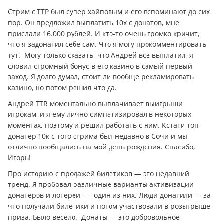
Стрим с ТТР был супер хайповым и его вспоминают до сих
пор. Он предложил выплатить 10х с донатов, мне
прислали 16.000 рублей. И кто-то очень громко кричит,
что я задонатил себе сам. Что я могу прокомментировать
тут. Могу только сказать, что Андрей все выплатил, я
словил огромный бонус в его казино в самый первый
заход. Я долго думал, стоит ли вообще рекламировать
казино, но потом решил что да.
Андрей TTR моментально выплачивает выигрыши
игрокам, и я ему лично симпатизировал в некоторых
моментах, поэтому и решил работать с ним. Кстати топ-
донатер 10к с того стрима был недавно в Сочи и мы
отлично пообщались на мой день рождения. Спасибо,
Игорь!
Про историю с продажей билетиков — это недавний
тренд. Я пробовал различные варианты активизации
донатеров и лотереи -— один из них. Люди донатили — за
что получали билетики и потом участвовали в розыгрыше
приза. Было весело. Донаты — это добровольное