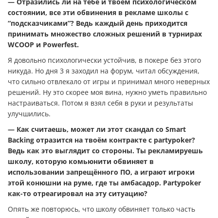
— Отразились ли на тебе и твоём психологическом
состоянии, все эти обвинения в рекламе школы с
“подсказчиками”? Ведь каждый день приходится
принимать множество сложных решений в турнирах
WCOOP и Powerfest.
Я довольно психологически устойчив, в покере без этого
никуда. Но дня 3 я заходил на форум, читал обсуждения,
что сильно отвлекало от игры и принимал много неверных
решений. Ну это скорее моя вина, нужно уметь правильно
настраиваться. Потом я взял себя в руки и результаты
улучшились.
— Как считаешь, может ли этот скандал со Smart
Backing отразится на твоём контракте с partypoker?
Ведь как это выглядит со стороны. Ты рекламируешь
школу, которую комьюнити обвиняет в
использовании запрещённого ПО, а играют игроки
этой конюшни на руме, где ты амбасадор. Partypoker
как-то отреагировал на эту ситуацию?
Опять же повторюсь, что школу обвиняет только часть