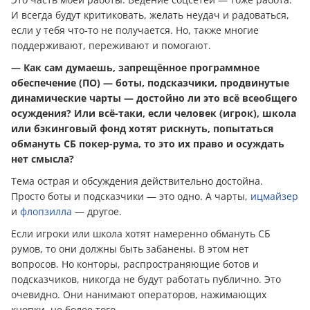
И всегда будут критиковать, желать неудач и радоваться,
если у тебя что-то не получается. Но, также многие
поддерживают, переживают и помогают.
— Как сам думаешь, запрещённое программное
обеспечение (ПО) — боты, подсказчики, продвинутые
динамические чарты — достойно ли это всё всеобщего
осуждения? Или всё-таки, если человек (игрок), школа
или бэкинговый фонд хотят рискнуть, попытаться
обмануть СБ покер-рума, то это их право и осуждать
нет смысла?
Тема острая и обсуждения действительно достойна.
Просто боты и подсказчики — это одно. А чарты,
ицмайзер
и
флопзилла
— другое.
Если игроки или школа хотят намеренно обмануть СБ
румов, то они должны быть забанены. В этом нет
вопросов. Но конторы, распространяющие ботов и
подсказчиков, никогда не будут работать публично. Это
очевидно. Они нанимают операторов, нажимающих
кнопки, не более того.