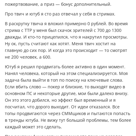
пожертвование, а приз — бонус дополнительный.
Про твич и ютуб я сто раз отвечал у себя в стримах.
В раскрутку твича я вложил примерно 0 рублей. Во время
стрима с ТТР у меня был скачок зрителей с 700 до 1300
дважды. И кто-то прицепился, что я накрутил просмотры.
Ну ок, пусть считают как хотят. Меня твич хостит на
главную до сих пор. И когда это происходит — то смотрят
не 200 человек, а 600.
Ютуб я решил продвигать более активно в один момент.
Нанял человека, который на этом специализируется. Моя
задача была выйти в топ по поиску на ключевые слова.
Если вбить слово — покер и близкие, то выходят видео в
основном ПС и некоторые другие, мои были далеко внизу.
Он это этого добился, но эффект был временный и я
посчитал, что дорого выходит. От идеи отказался. Все
топы продвигаются через СММщиков и пытаются попасть
в тренды ютуба. Не вижу тут большой проблемы, тем более
каждый может это сделать.