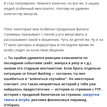
Я стал популярнее. Немного конечно, но все же. У наших
людей особенный менталитет, поэтому не удивлен
количеству минусов.
Плюс некоторые мои особенно преданные фанаты
стримеры призывают с пеной у рта минусовать и
рассказывают какой я мошенник. Чуть ли детей ем. Ну и на
ГТ мало цензуры и модераторы в последнее время не
особо следят за качеством общения.
— Ты крайне удивился реакции комьюнити по
последним событиям (хейт, минуса в репу и т.д.),
назвав это стадным инстинктом. Если брать отдельно
ситуацию со Smart Backing — согласен, ты мог
ошибиться и "вляпаться случайно". Но некоторые
считают, что таких неприятных историй у тебя уже
набралось предостаточно — история со стримом с ТТР,
история с продажей билетиков на стримах,
накрутки
твича и ютуба
, реклама финансовых пирамид
(FXOpen).