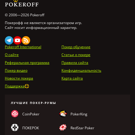
© 2006—2026 Pokeroff
Покерофф не является организатором игр.
Сайт носит информационный характер.
Pokeroff International
Покер обучение
О сайте
Статьи о покере
Реферальная программа
Правила сайта
Покер видео
Конфиденциальность
Новости покера
Карта сайта
Поддержка
ЛУЧШИЕ ПОКЕР-РУМЫ
CoinPoker
PokerKing
ПОКЕРОК
RedStar Poker