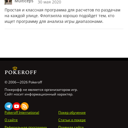
Multiceps
30 мая 2020
Простая и классная программа для расчетов по раздачам
на каждой улице. Флопзилла хорошо подойдет тем, кто
ищет программу для анализа игры диапазонами.
© 2006—2026 Pokeroff
Покерофф не является организатором игр.
Сайт носит информационный характер.
Pokeroff International
Покер обучение
О сайте
Статьи о покере
Реферальная программа
Правила сайта