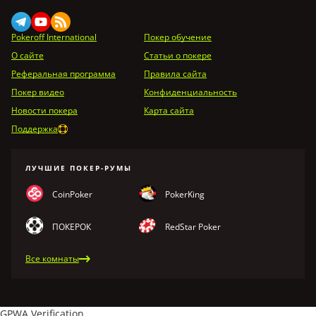
Pokeroff International
Покер обучение
О сайте
Статьи о покере
Реферальная программа
Правила сайта
Покер видео
Конфиденциальность
Новости покера
Карта сайта
Поддержка
ЛУЧШИЕ ПОКЕР-РУМЫ
CoinPoker
PokerKing
ПОКЕРОК
RedStar Poker
Все комнаты
GPWA Verification