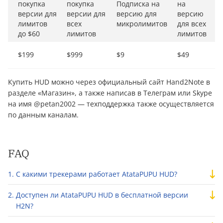
покупка
покупка
Подписка на
на
версии для
версии для
версию для
версию
лимитов
всех
микролимитов
для всех
до $60
лимитов
лимитов
$199
$999
$9
$49
Купить HUD можно через официальный сайт Hand2Note в
разделе «Магазин», а также написав в Телеграм или Skype
на имя @petan2002 — техподдержка также осуществляется
по данным каналам.
FAQ
С какими трекерами работает AtataPUPU HUD?
Доступен ли AtataPUPU HUD в бесплатной версии
H2N?