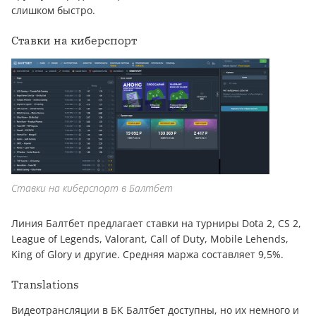
слишком быстро.
Ставки на киберспорт
Ставки на киберспорт в Балтбет
Линия Балтбет предлагает ставки на турниры Dota 2, CS 2,
League of Legends, Valorant, Call of Duty, Mobile Lehends,
King of Glory и другие. Средняя маржа составляет 9,5%.
Translations
Видеотрансляции в БК Балтбет доступны, но их немного и