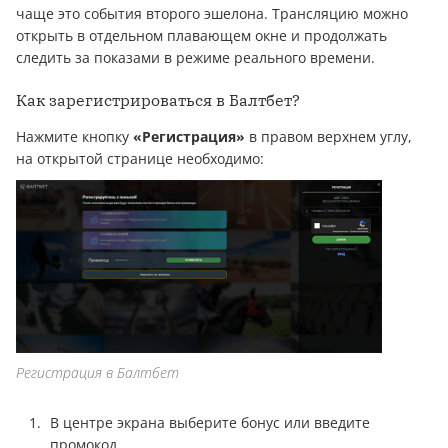
чаще это события второго эшелона. Трансляцию можно
открыть в отдельном плавающем окне и продолжать
следить за показами в режиме реального времени.
Как зарегистрироваться в Балтбет?
Нажмите кнопку
«Регистрация»
в правом верхнем углу,
на открытой странице необходимо:
Регистрация в Балтбет
В центре экрана выберите бонус или введите
промокод.