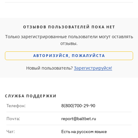
ОТЗЫВОВ ПОЛЬЗОВАТЕЛЕЙ ПОКА НЕТ
Только зарегистрированные пользователи могут оставлять
отзывы.
АВТОРИЗУЙСЯ, ПОЖАЛУЙСТА
Новый пользователь?
Зарегистрируйся!
СЛУЖБА ПОДДЕРЖКИ
Телефон:
8(800)700-29-90
Почта:
report@baltbet.ru
Чат:
Есть на русском языке