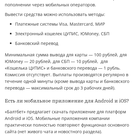
пополнении через мобильных операторов.
Вывести средства можно использовать методы:
Платежные системы Visa, Mastercard, МИР
Электронный кошелек ЦУПИС, ЮMoney, СБП
Банковский перевод
Минимальная сумма вывода для карты — 100 рублей, для
ЮMoney — 20 рублей, для СБП — 10 рублей, для
«Кошелька ЦУПИС» и банковского перевода — 1 рубль.
Комиссия отсутствует. Выплаты производятся регулярно в
течение одной минуты (кроме вывода карты и банковского
перевода — максимальный срок до 3 рабочих дней).
Есть ли мобильное приложение для Android и iOS?
«Балтбет» предлагает скачать приложение для платформ
Android и iOS. Мобильные приложения компании
практически полностью повторяют функционал основного
сайта (нет живого чата и новостного раздела).