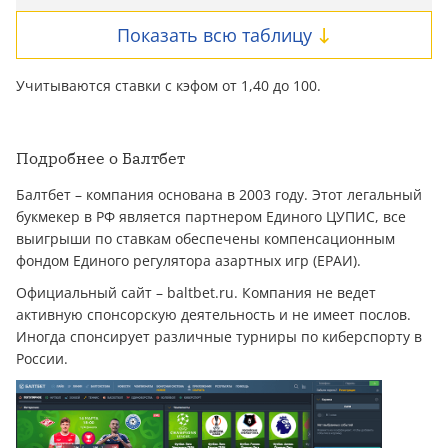
Показать всю таблицу
Учитываются ставки с кэфом от 1,40 до 100.
Подробнее о Балтбет
Балтбет – компания основана в 2003 году. Этот легальный
букмекер в РФ является партнером Единого ЦУПИС, все
выигрыши по ставкам обеспечены компенсационным
фондом Единого регулятора азартных игр (ЕРАИ).
Официальный сайт – baltbet.ru. Компания не ведет
активную спонсорскую деятельность и не имеет послов.
Иногда спонсирует различные турниры по киберспорту в
России.