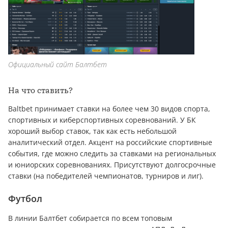
Официальный сайт Балтбет
На что ставить?
Baltbet принимает ставки на более чем 30 видов спорта,
спортивных и киберспортивных соревнований. У БК
хороший выбор ставок, так как есть небольшой
аналитический отдел. Акцент на российские спортивные
события, где можно следить за ставками на региональных
и юниорских соревнованиях. Присутствуют долгосрочные
ставки (на победителей чемпионатов, турниров и лиг).
Футбол
В линии Балтбет собирается по всем топовым