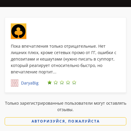
Пока впечатления только отрицательные. Нет
лишних плюх, кроме сетевых промо от ГГ, ошибки с
депозитами и кeшаутами (нужно писать в суппорт,
который реагирует относительно быстро, но
впечатление портит...
DaryaBig
Только зарегистрированные пользователи могут оставлять
отзывы.
АВТОРИЗУЙСЯ, ПОЖАЛУЙСТА