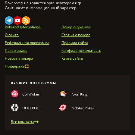
Покерофф не является организатором игр.
Сайт носит информационный характер.
Pokeroff International
Покер обучение
О сайте
Статьи о покере
Реферальная программа
Правила сайта
Покер видео
Конфиденциальность
Новости покера
Карта сайта
Поддержка
ЛУЧШИЕ ПОКЕР-РУМЫ
CoinPoker
PokerKing
ПОКЕРОК
RedStar Poker
Все комнаты