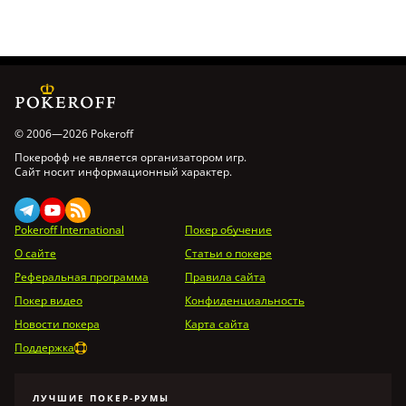
© 2006—2026 Pokeroff
Покерофф не является организатором игр.
Сайт носит информационный характер.
Pokeroff International
Покер обучение
О сайте
Статьи о покере
Реферальная программа
Правила сайта
Покер видео
Конфиденциальность
Новости покера
Карта сайта
Поддержка
ЛУЧШИЕ ПОКЕР-РУМЫ