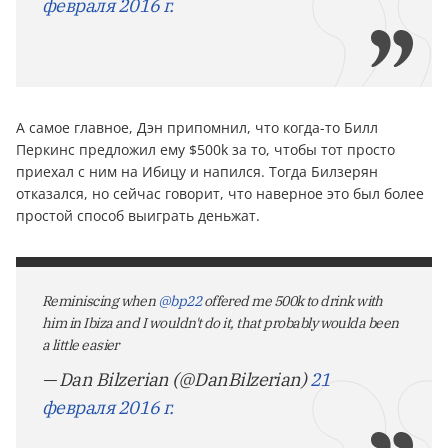
февраля 2016 г.
А самое главное, Дэн припомнил, что когда-то Билл
Перкинс предложил ему $500k за то, чтобы тот просто
приехал с ним на Ибицу и напился. Тогда Билзерян
отказался, но сейчас говорит, что наверное это был более
простой способ выиграть деньжат.
Reminiscing when
@bp22
offered me 500k to drink with
him in Ibiza and I wouldn't do it, that probably woulda been
a little easier
— Dan Bilzerian (@DanBilzerian)
21
февраля 2016 г.