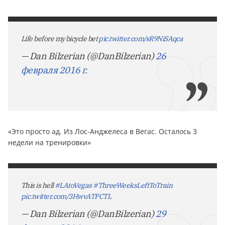
Life before my bicycle bet
pic.twitter.com/sR9NiSAqca
— Dan Bilzerian (@DanBilzerian)
26
февраля 2016 г.
«Это просто ад. Из Лос-Анджелеса в Вегас. Осталось 3
недели на тренировки»
This is hell
#LAtoVegas
#ThreeWeeksLeftToTrain
pic.twitter.com/3HwvATPCTL
— Dan Bilzerian (@DanBilzerian)
29