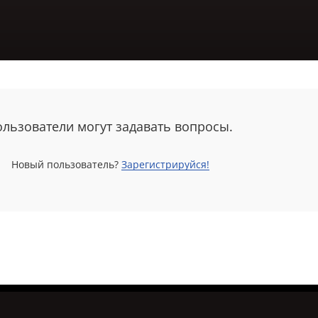
льзователи могут задавать вопросы.
Новый пользователь?
Зарегистрируйся!