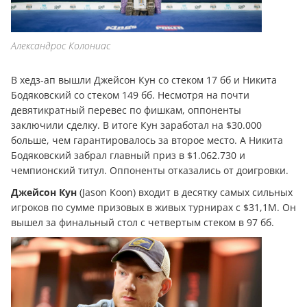
Александрос Колониас
В хедз-ап вышли Джейсон Кун со стеком 17 бб и Никита
Бодяковский со стеком 149 бб. Несмотря на почти
девятикратный перевес по фишкам, оппоненты
заключили сделку. В итоге Кун заработал на $30.000
больше, чем гарантировалось за второе место. А Никита
Бодяковский забрал главный приз в $1.062.730 и
чемпионский титул. Оппоненты отказались от доигровки.
Джейсон Кун
(Jason Koon) входит в десятку самых сильных
игроков по сумме призовых в живых турнирах с $31,1M. Он
вышел за финальный стол с четвертым стеком в 97 бб.