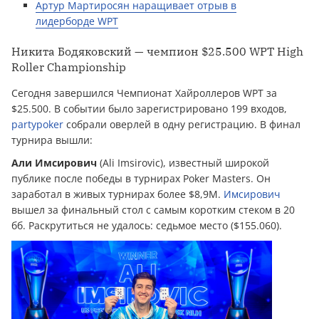
Артур Мартиросян наращивает отрыв в
лидерборде WPT
Никита Бодяковский — чемпион $25.500 WPT High
Roller Championship
Сегодня завершился Чемпионат Хайроллеров WPT за
$25.500. В событии было зарегистрировано 199 входов,
partypoker
собрали оверлей в одну регистрацию. В финал
турнира вышли:
Али Имсирович
(Ali Imsirovic), известный широкой
публике после победы в турнирах Poker Masters. Он
заработал в живых турнирах более $8,9M.
Имсирович
вышел за финальный стол с самым коротким стеком в 20
бб. Раскрутиться не удалось: седьмое место ($155.060).