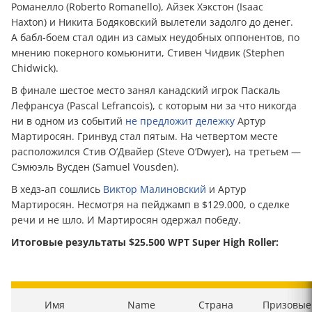
Романелло (Roberto Romanello), Айзек Хэкстон (Isaac
Haxton) и Никита Бодяковский вылетели задолго до денег.
А бабл-боем стал один из самых неудобных оппонентов, по
мнению покерного комьюнити, Стивен Чидвик (Stephen
Chidwick).
В финале шестое место занял канадский игрок Паскаль
Лефрансуа (Pascal Lefrancois), с которым ни за что никогда
ни в одном из событий
не предложит дележку
Артур
Мартиросян. Гринвуд стал пятым. На четвертом месте
расположился Стив О’Двайер (Steve O’Dwyer), на третьем —
Сэмюэль Вусден (Samuel Vousden).
В хедз-ап сошлись
Виктор Малиновский
и Артур
Мартиросян. Несмотря на пейджамп в $129.000, о сделке
речи и не шло. И Мартиросян одержал победу.
Итоговые результаты $25.500 WPT Super High Roller:
Имя
Name
Страна
Призовые