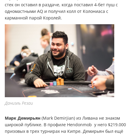
стек он оставил в раздаче, когда поставил 4-бет пуш с
одномастными AQ и получил колл от Колониаса с
карманной парой Королей.
Даниэль Резаи
Марк Демирьян
(Mark Demirjian) из Ливана не знаком
широкой публике. В профиле Hendonmob у него $219.000
призовых в трех турнирах на Кипре. Демирьян был ещё