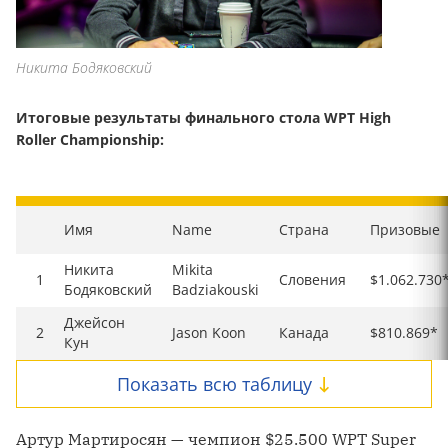
Никита Бодяковский
Итоговые результаты финального стола WPT High
Roller Championship:
Имя
Name
Страна
Призовые
Никита
Mikita
1
Словения
$1.062.730
Бодяковский
Badziakouski
Джейсон
2
Jason Koon
Канада
$810.869*
Кун
Показать всю таблицу
Артур Мартиросян — чемпион $25.500 WPT Super