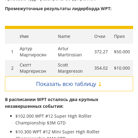
Промежуточные результаты лидерборда WPT:
Имя
Name
Очки
Приз
Артур
Artur
1
372.27
$50.000
Мартиросян
Martirosian
Скотт
Scott
2
354.02
$10.000
Маргерисон
Margereson
Показать всю таблицу
В расписании WPT осталось два крупных
незавершенных события:
$102.000 WPT #12 Super High Rolller
Championship $3M GTD
$10.300 WPT #12 Mini Super High Rolller