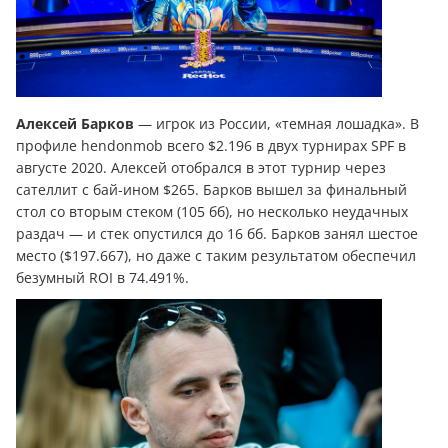
Алексей Барков
— игрок из России, «темная лошадка». В
профиле hendonmob всего $2.196 в двух турнирах SPF в
августе 2020. Алексей отобрался в этот турнир через
сателлит с бай-ином $265. Барков вышел за финальный
стол со вторым стеком (105 бб), но несколько неудачных
раздач — и стек опустился до 16 бб. Барков занял шестое
место ($197.667), но даже с таким результатом обеспечил
безумный ROI в 74.491%.