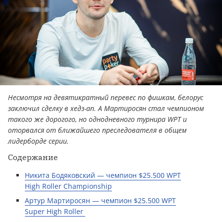
Несмотря на девятикратный перевес по фишкам, белорус
заключил сделку в хедз-ап. А Мартиросян стал чемпионом
такого же дорогого, но однодневного турнира WPT и
оторвался от ближайшего преследователя в общем
лидерборде серии.
Содержание
Никита Бодяковский — чемпион $25.500 WPT
High Roller Championship
Артур Мартиросян — чемпион $25.500 WPT
Super High Roller