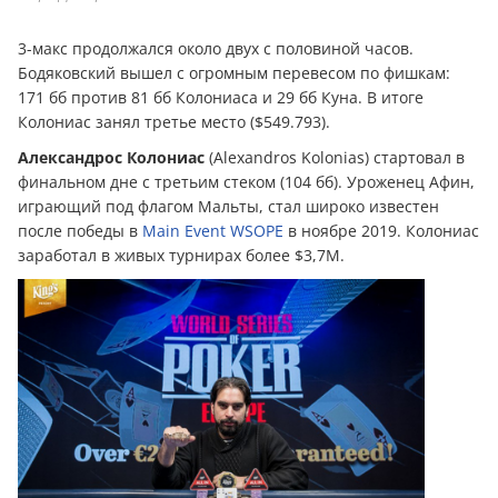
3-макс продолжался около двух с половиной часов.
Бодяковский вышел с огромным перевесом по фишкам:
171 бб против 81 бб Колониаса и 29 бб Куна. В итоге
Колониас занял третье место ($549.793).
Александрос Колониас
(Alexandros Kolonias) стартовал в
финальном дне с третьим стеком (104 бб). Уроженец Афин,
играющий под флагом Мальты, стал широко известен
после победы в
Main Event WSOPE
в ноябре 2019. Колониас
заработал в живых турнирах более $3,7M.