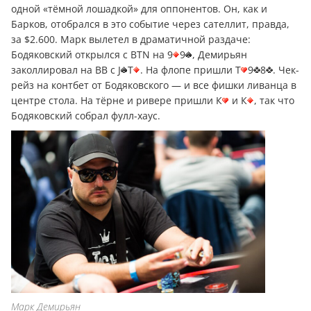
одной «тёмной лошадкой» для оппонентов. Он, как и
Барков, отобрался в это событие через сателлит, правда,
за $2.600. Марк вылетел в драматичной раздаче:
Бодяковский открылся с BTN на 9
9
, Демирьян
заколлировал на BB с J
T
. На флопе пришли Т
9
8
. Чек-
рейз на контбет от Бодяковского — и все фишки ливанца в
центре стола. На тёрне и ривере пришли К
и К
, так что
Бодяковский собрал фулл-хаус.
Марк Демирьян