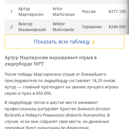
Артур
Artur
1
Россия
$377.100
Мартиросян
Martirosian
Виктор
Wiktor
2
Германия
$248.000
Малиновский
Malinowski
Показать всю таблицу
Артур Мартиросян наращивает отрыв в
лидерборде WPT
После победы Мартиросяна отрыв от ближайшего
преследователя по лидерборду составляет 18,25 очков.
Артур — главный претендент на звание лучшего игрока
серии и приз в $50.000.
В лидерборде пятое и шестое место занимают
профессионалы partypoker Кристен Бикнелл (Kristen
Bicknell) и Роберто Романелло (Roberto Romanello). В
случае, если они сохранят свои места, их денежные
призовые будут разыграны во фрироллах.