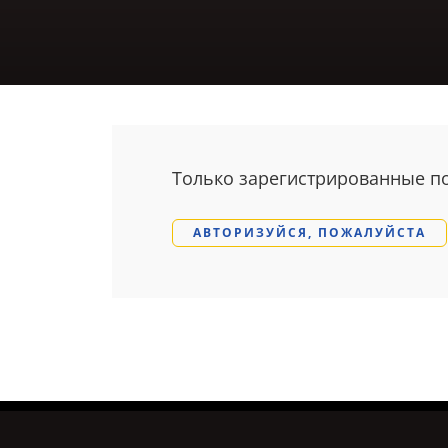
Только зарегистрированные по
АВТОРИЗУЙСЯ, ПОЖАЛУЙСТА