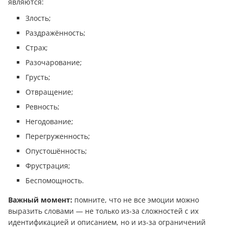
являются:
Злость;
Раздражённость;
Страх;
Разочарование;
Грусть;
Отвращение;
Ревность;
Негодование;
Перегруженность;
Опустошённость;
Фрустрация;
Беспомощность.
Важный момент:
помните, что не все эмоции можно
выразить словами — не только из-за сложностей с их
идентификацией и описанием, но и из-за ограничений