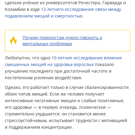
сделали учёные из университетов Рочестера, Гарварда и
Коламбии в ходе
12-летнего исследования связи между
подавлением эмоций и смертностью
.
Почему покеристам нужно говорить о
ментальных проблемах
Любопытно, что одно
10-летнее исследование влияния
смешанных эмоций на здоровье взрослых
показало
улучшение последнего при достаточной частоте и
постепенном усилении воздействия.
Однако, это работает только в случае сбалансированности
обоих типов эмоций. Если же человек получает
интенсивные негативные эмоции и слабые позитивные,
его здоровье — в первую очередь, психическое —
стремительно ухудшается: он становится менее
стрессоустойчивым, испытывает трудности с мотивацией
и поддержанием концентрации.