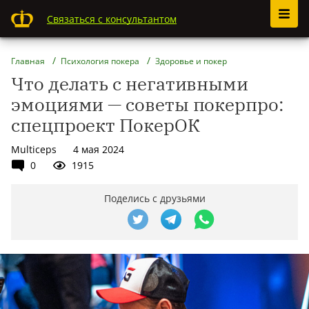
Связаться с консультантом
Главная
Психология покера
Здоровье и покер
Что делать с негативными
эмоциями — советы покерпро:
спецпроект ПокерОК
Multiceps
4 мая 2024
0
1915
Поделись с друзьями