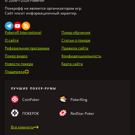
© 2006—2026 Pokeroff
Покерофф не является организатором игр.
Сайт носит информационный характер.
Pokeroff International
Покер обучение
О сайте
Статьи о покере
Реферальная программа
Правила сайта
Покер видео
Конфиденциальность
Новости покера
Карта сайта
Поддержка
ЛУЧШИЕ ПОКЕР-РУМЫ
CoinPoker
PokerKing
ПОКЕРОК
RedStar Poker
Все комнаты