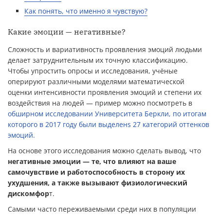
Как понять, что именно я чувствую?
Какие эмоции — негативные?
Сложность и вариативность проявления эмоций людьми
делает затруднительным их точную классификацию.
Чтобы упростить опросы и исследования, учёные
оперируют различными моделями математической
оценки интенсивности проявления эмоций и степени их
воздействия на людей — пример можно посмотреть в
обширном исследовании Университета Беркли, по итогам
которого в 2017 году были выделенs 27 категорий оттенков
эмоций.
На основе этого исследования можно сделать вывод, что
негативные эмоции — те, что влияют на ваше
самочувствие и работоспособность в сторону их
ухудшения, а также вызывают физиологический
дискомфор
т.
Самыми часто переживаемыми среди них в популяции