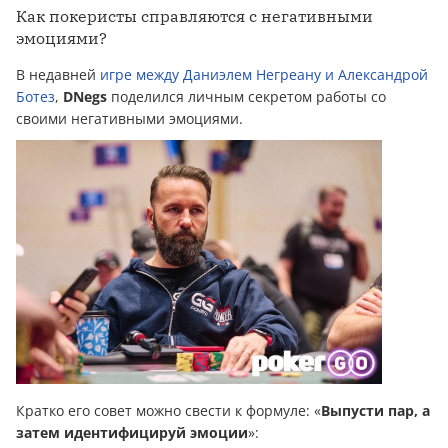
Как покеристы справляются с негативными
эмоциями?
В недавней
игре между Даниэлем Негреану и Александрой
Ботез
,
DNegs
поделился личным секретом работы со
своими негативными эмоциями.
Кратко его совет можно свести к формуле: «
Выпусти пар, а
затем идентифицируй эмоции
»: