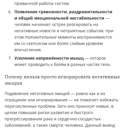
привычной работы систем;
Появление тревожности, раздражительности
и общей эмоциональной нестабильности
—
человек начинает острее реагировать на
негативные новости и неприятные события, при
этом положительные моменты воспринимаются
им со скепсисом или более слабым уровнем
впечатления;
Усиление напряжённости мышц
— которое
может приводить к болям в разных частях тела.
Почему нельзя просто игнорировать негативные
эмоции
Подавление негативных эмоций — равно как и их
отрицание или игнорирование — не помогает избежать
перечисленных проблем. Зато оно приносит новые, в
целом повышая риски развития и быстрого
прогрессирования рака и сердечно-сосудистых
заболеваний, а также смерти человека. Данный вывод