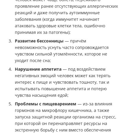
проявление ранее отсутствующих аллергических
реакций и даже получить аутоиммунные
заболевания (когда иммунитет начинает
атаковать здоровые клетки тела, ошибочно
принимая их за патогены);
Развитие бессонницы
— причём
невозможность уснуть часто сопровождается
чувством сильной утомлённости, которое не
уходит после сна;
Нарушение аппетита
— под воздействием
негативных эмоций человек может как терять
интерес к пище и чувствовать тошноту, так и
испытывать повышение аппетита и потерю
чувства насыщения едой;
Проблемы с пищеварением
— из-за влияния
гормонов на микрофлору кишечника, а также
запуска защитной реакции организма на стресс,
при которой он перенаправляет ресурсы на
экстренную борьбу с ним вместо обеспечения