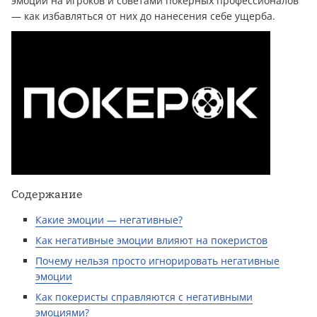
эмоций на игроков и советами покерных профессионалов
— как избавляться от них до нанесения себе ущерба.
Содержание
Какие эмоции — негативные?
Как негативные эмоции влияют на покеристов
Почему нельзя просто игнорировать негативные
эмоции
Как покеристы справляются с негативными
эмоциями?