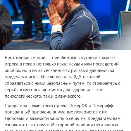
Негативные эмоции — неизбежные спутники каждого
игрока в покер не только из-за неудач или последствий
ошибок, но и из-за связанного с рисками давления за
пределами игры. И если вы не найдёте способ
справляться с ними безопасным путём, то столкнётесь с
серьёзными последствиями для здоровья — как
психологического, так и физического.
Продолжая совместный проект ПокерОК и Покерофф,
призванный привлечь внимание покеристов к их
здоровью и важности заботы о себе, мы предлагаем вам
ознакомиться с научной стороной влияния негативных