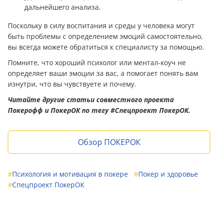
дальнейшего анализа.
Поскольку в силу воспитания и среды у человека могут
быть проблемы с определением эмоций самостоятельно,
вы всегда можете обратиться к специалисту за помощью.
Помните, что хороший психолог или ментал-коуч не
определяет ваши эмоции за вас, а помогает понять вам
изнутри, что вы чувствуете и почему.
Читайте другие статьи совместного проекта
Покерофф и ПокерОК по тегу #Спецпроект ПокерОК.
Обзор ПОКЕРОК
#
Психология и мотивация в покере
#
Покер и здоровье
#
Спецпроект ПокерОК