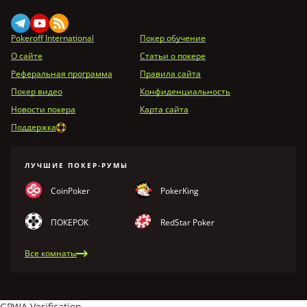
Pokeroff International
Покер обучение
О сайте
Статьи о покере
Реферальная программа
Правила сайта
Покер видео
Конфиденциальность
Новости покера
Карта сайта
Поддержка
ЛУЧШИЕ ПОКЕР-РУМЫ
CoinPoker
PokerKing
ПОКЕРОК
RedStar Poker
Все комнаты
GPWA Verification