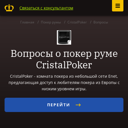
Связаться с консультантом
Главная
Покер румы
CristalPoker
Вопросы
Вопросы о покер руме
CristalPoker
CristalPoker - комната покера из небольшой сети Enet,
предлагающая доступ к любителям покера из Европы с
низким уровнем игры.
ПЕРЕЙТИ