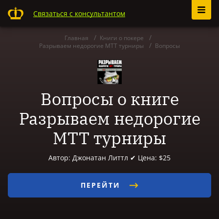
Связаться с консультантом
Главная
Книги о покере
Разрываем недорогие МТТ турниры
Вопросы
Вопросы о книге
Разрываем недорогие
МТТ турниры
Автор: Джонатан Литтл ✔ Цена: $25
ПЕРЕЙТИ