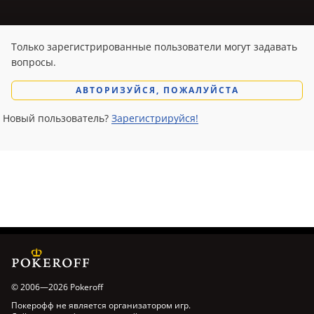
Только зарегистрированные пользователи могут задавать
вопросы.
АВТОРИЗУЙСЯ, ПОЖАЛУЙСТА
Новый пользователь?
Зарегистрируйся!
© 2006—2026 Pokeroff
Покерофф не является организатором игр.