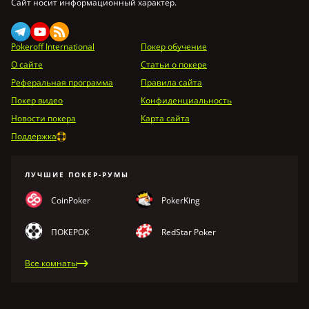
Сайт носит информационный характер.
Pokeroff International
Покер обучение
О сайте
Статьи о покере
Реферальная программа
Правила сайта
Покер видео
Конфиденциальность
Новости покера
Карта сайта
Поддержка
ЛУЧШИЕ ПОКЕР-РУМЫ
CoinPoker
PokerKing
ПОКЕРОК
RedStar Poker
Все комнаты