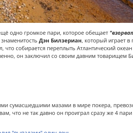
ещё одно громкое пари, которое обещает
"взорва
я знаменитость
Дэн Билзериан
, который играет в
, что собирается переплыть Атлантический океан 
твенно, он заключил со своим давним товарищем 
ими сумасшедшими мазами в мире покера, прево
вам, что не так давно он проиграл сразу же 4 пари
одил "выпадами" один день