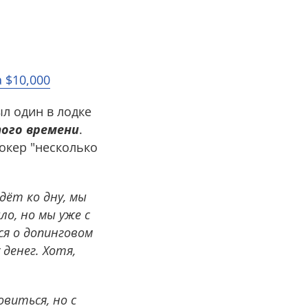
 $10,000
ыл один в лодке
того времени
.
покер "несколько
дёт ко дну, мы
ло, но мы уже с
я о допинговом
дeнeг. Хотя,
виться, но с