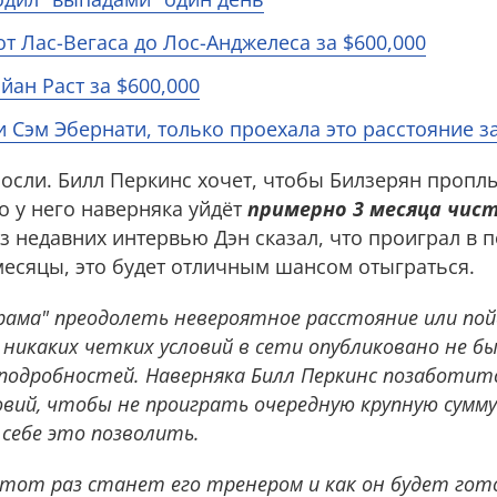
т Лас-Вегаса до Лос-Анджелеса за $600,000
йан Раст за $600,000
и Сэм Эбернати, только проехала это расстояние за
росли. Билл Перкинс хочет, чтобы Билзерян пропл
о у него наверняка уйдёт
примерно 3 месяца чис
из недавних интервью Дэн сказал, что проиграл в 
месяцы, это будет отличным шансом отыграться.
ама" преодолеть невероятное расстояние или пой
 никаких четких условий в сети опубликовано не бы
подробностей. Наверняка Билл Перкинс позаботитс
вий, чтобы не проиграть очередную крупную сумму 
себе это позволить.
 этот раз станет его тренером и как он будет гото