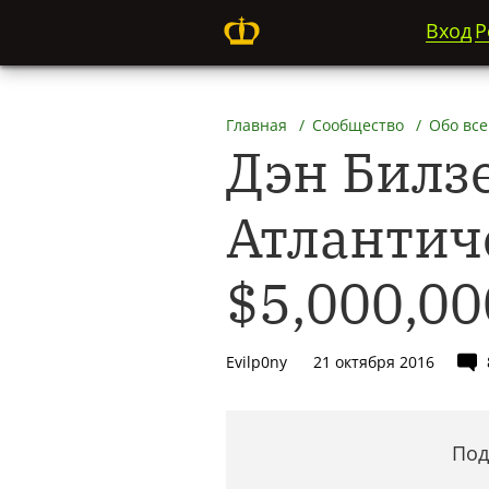
Вход
Р
Главная
Сообщество
Обо все
Дэн Билз
Атлантиче
$5,000,00
Evilp0ny
21 октября 2016
Под