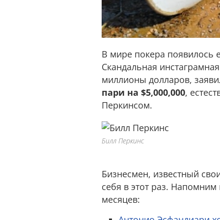
В мире покера появилось 
Скандальная инстаграмна
миллионы долларов, заявил
пари на $5,000,000
, естес
Перкинсом.
Билл Перкинс
Бизнесмен, известный сво
себя в этот раз. Напомним 
месяцев:
Антонио Эсфандиари х