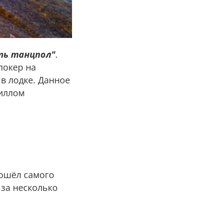
ть танцпол"
.
 покер на
в лодке. Данное
Биллом
зошёл самого
 за несколько