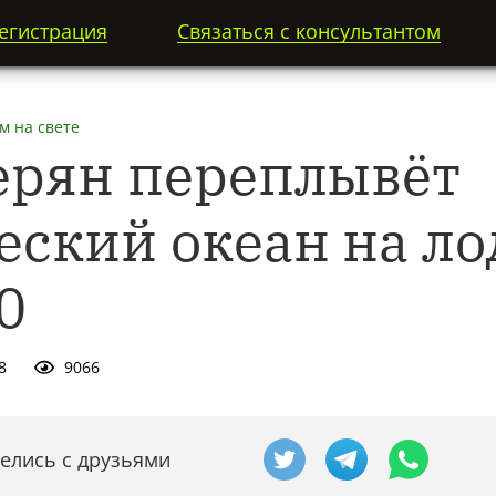
егистрация
Связаться с консультантом
м на свете
ерян переплывёт
ский океан на ло
0
8
9066
елись с друзьями